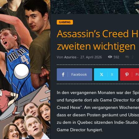
d
e
GAMING
–
Assassin’s Creed H
E
zweiten wichtigen 
i
Von
Azurios
-
27. April 2026
592
2
n
Facebook
X
Pi
a
In den vergangenen Monaten war der Spiel
u
und fungierte dort als Game Director für d
Creed Hexe“. Am vergangenen Wochenende 
s
dass er diesen Posten geräumt und Ubisof
zu dem in Quebec sitzenden Indie-Studio
g
Game Director fungiert.
e