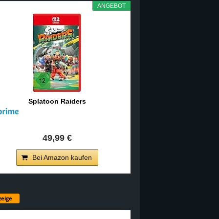
ANGEBOT
Splatoon Raiders
49,99 €
Bei Amazon kaufen
eige