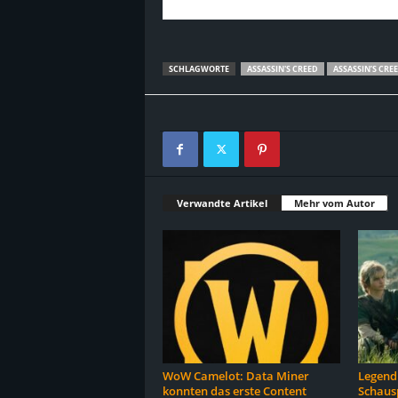
SCHLAGWORTE
ASSASSIN'S CREED
ASSASSIN’S CRE
Verwandte Artikel
Mehr vom Autor
WoW Camelot: Data Miner
Legend 
konnten das erste Content
Schausp