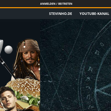
ANMELDEN / BEITRETEN
STEVINHO.DE
YOUTUBE-KANAL
S
t
e
v
i
n
h
o
.