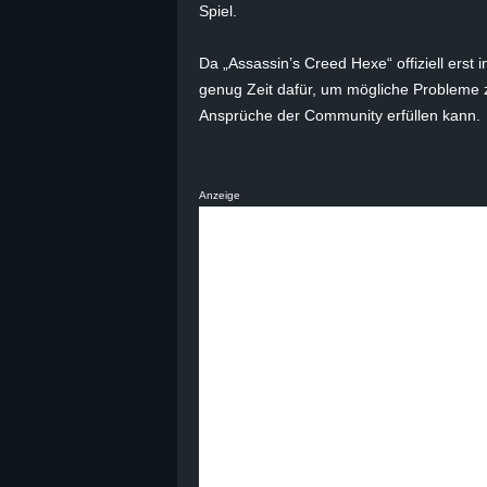
Spiel.
B
Da „Assassin’s Creed Hexe“ offiziell erst i
l
genug Zeit dafür, um mögliche Probleme z
Ansprüche der Community erfüllen kann.
o
g
Anzeige
!