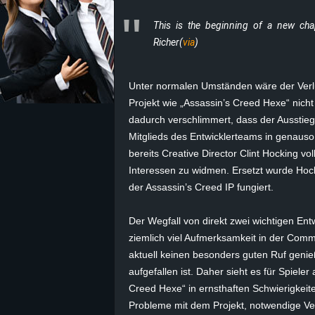
This is the beginning of a new cha
z
Richer(
via
)
e
Unter normalen Umständen wäre der Verl
i
Projekt wie „Assassin’s Creed Hexe“ nicht 
c
dadurch verschlimmert, dass der Ausstieg 
Mitglieds des Entwicklerteams in genauso
h
bereits Creative Director Clint Hocking v
Interessen zu widmen. Ersetzt wurde Hoc
n
der Assassin’s Creed IP fungiert.
e
Der Wegfall von direkt zwei wichtigen Ent
ziemlich viel Aufmerksamkeit in der Comm
t
aktuell keinen besonders guten Ruf genie
aufgefallen ist. Daher sieht es für Spieler
e
Creed Hexe“ in ernsthaften Schwierigkeite
r
Probleme mit dem Projekt, notwendige V