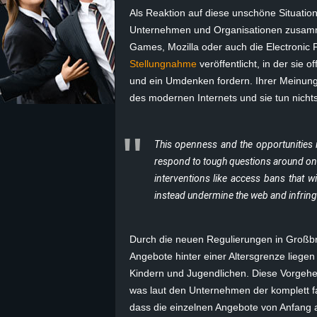
Als Reaktion auf diese unschöne Situatio
z
Unternehmen und Organisationen zusamme
Games, Mozilla oder auch die Electronic
e
Stellungnahme
veröffentlicht, in der sie 
und ein Umdenken fordern. Ihrer Meinung
i
des modernen Internets und sie tun nichts
c
This openness and the opportunities i
h
respond to tough questions around onl
interventions like access bans that wi
n
instead undermine the web and infring
e
Durch die neuen Regulierungen in Großbri
t
Angebote hinter einer Altersgrenze liegen 
Kindern und Jugendlichen. Diese Vorgehe
e
was laut den Unternehmen der komplett fals
r
dass die einzelnen Angebote von Anfang an