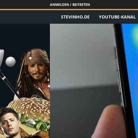
ANMELDEN / BEITRETEN
STEVINHO.DE
YOUTUBE-KANAL
S
t
e
v
i
n
h
o
.