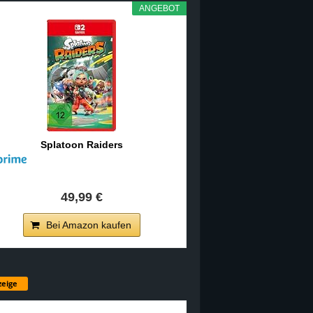
ANGEBOT
Splatoon Raiders
49,99 €
Bei Amazon kaufen
eige