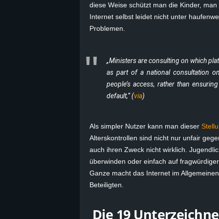
diese Weise schützt man die Kinder, man
B
Internet selbst leidet nicht unter haufen
Problemen.
l
o
„Ministers are consulting on which pla
as part of a national consultation 
g
people’s access, rather than ensuring
default,“ (
via
)
!
Als simpler Nutzer kann man dieser
Stel
Alterskontrollen sind nicht nur unfair ge
auch ihren Zweck nicht wirklich. Jugendlic
überwinden oder einfach auf fragwürdige
Ganze macht das Internet im Allgemeinen a
Beteiligten.
Die 19 Unterzeichne