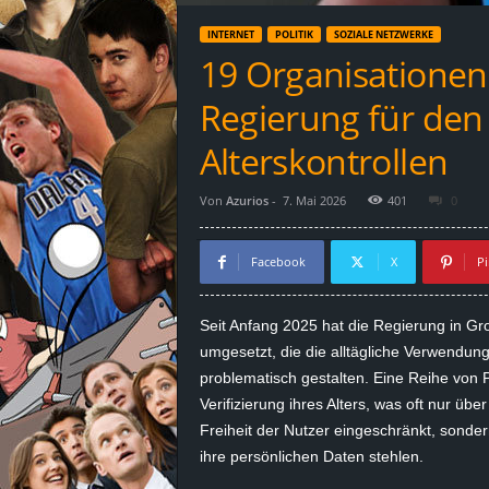
d
INTERNET
POLITIK
SOZIALE NETZWERKE
e
19 Organisationen k
–
Regierung für de
E
Alterskontrollen
i
Von
Azurios
-
7. Mai 2026
401
0
n
Facebook
X
Pi
a
Seit Anfang 2025 hat die Regierung in G
u
umgesetzt, die die alltägliche Verwendung
problematisch gestalten. Eine Reihe von P
s
Verifizierung ihres Alters, was oft nur über
Freiheit der Nutzer eingeschränkt, sond
g
ihre persönlichen Daten stehlen.
e