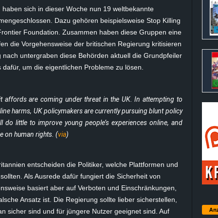
n haben sich in dieser Woche nun 19 weltbekannte
ngeschlossen. Dazu gehören beispielsweise Stop Killing
 Frontier Foundation. Zusammen haben diese Gruppen eine
offen die Vorgehensweise der britischen Regierung kritisieren
 nach untergraben diese Behörden aktuell die Grundpfeiler
 dafür, um die eigentlichen Probleme zu lösen.
t affords are coming under threat in the UK. In attempting to
ine harms, UK policymakers are currently pursuing blunt policy
ll do little to improve young people’s experiences online, and
e on human rights. (
via
)
tannien entscheiden die Politiker, welche Plattformen und
sollten. Als Ausrede dafür fungiert die Sicherheit von
nsweise basiert aber auf Verboten und Einschränkungen,
che Ansatz ist. Die Regierung sollte lieber sicherstellen,
Anz
 sicher sind und für jüngere Nutzer geeignet sind. Auf