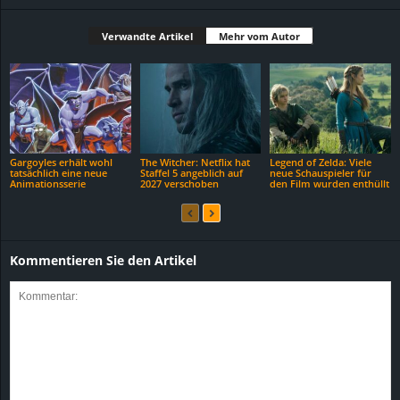
Verwandte Artikel
Mehr vom Autor
Gargoyles erhält wohl
The Witcher: Netflix hat
Legend of Zelda: Viele
tatsächlich eine neue
Staffel 5 angeblich auf
neue Schauspieler für
Animationsserie
2027 verschoben
den Film wurden enthüllt
Kommentieren Sie den Artikel