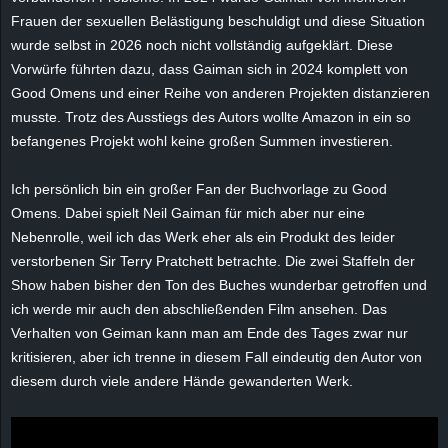
e
Frauen der sexuellen Belästigung beschuldigt und diese Situation
wurde selbst in 2026 noch nicht vollständig aufgeklärt. Diese
z
Vorwürfe führten dazu, dass Gaiman sich in 2024 komplett von
Good Omens und einer Reihe von anderen Projekten distanzieren
e
musste. Trotz des Ausstiegs des Autors wollte Amazon in ein so
befangenes Projekt wohl keine großen Summen investieren.
i
Ich persönlich bin ein großer Fan der Buchvorlage zu Good
c
Omens. Dabei spielt Neil Gaiman für mich aber nur eine
Nebenrolle, weil ich das Werk eher als ein Produkt des leider
h
verstorbenen Sir Terry Pratchett betrachte. Die zwei Staffeln der
n
Show haben bisher den Ton des Buches wunderbar getroffen und
ich werde mir auch den abschließenden Film ansehen. Das
e
Verhalten von Geiman kann man am Ende des Tages zwar nur
kritisieren, aber ich trenne in diesem Fall eindeutig den Autor von
t
diesem durch viele andere Hände gewanderten Werk.
e