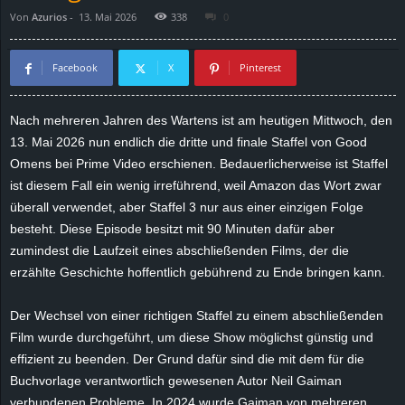
Von
Azurios
-
13. Mai 2026
338
0
d
e
Facebook
X
Pinterest
–
Nach mehreren Jahren des Wartens ist am heutigen Mittwoch, den
13. Mai 2026 nun endlich die dritte und finale Staffel von Good
E
Omens bei Prime Video erschienen. Bedauerlicherweise ist Staffel
i
ist diesem Fall ein wenig irreführend, weil Amazon das Wort zwar
überall verwendet, aber Staffel 3 nur aus einer einzigen Folge
n
besteht. Diese Episode besitzt mit 90 Minuten dafür aber
zumindest die Laufzeit eines abschließenden Films, der die
a
erzählte Geschichte hoffentlich gebührend zu Ende bringen kann.
u
Der Wechsel von einer richtigen Staffel zu einem abschließenden
Film wurde durchgeführt, um diese Show möglichst günstig und
s
effizient zu beenden. Der Grund dafür sind die mit dem für die
Buchvorlage verantwortlich gewesenen Autor Neil Gaiman
g
verbundenen Probleme. In 2024 wurde Gaiman von mehreren