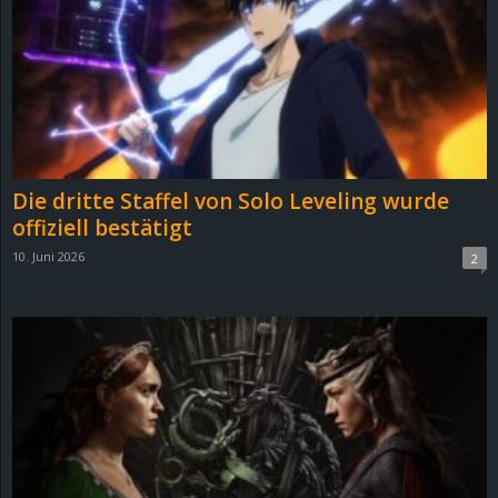
e
z
e
i
Die dritte Staffel von Solo Leveling wurde
c
offiziell bestätigt
10. Juni 2026
2
h
n
e
t
e