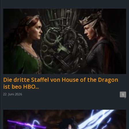
d
e
–
E
i
n
Die dritte Staffel von House of the Dragon
a
ist beo HBO...
22. Juni 2026
1
u
s
g