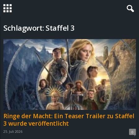
S
Schlagwort: Staffel 3
t
e
v
i
n
h
Ringe der Macht: Ein Teaser Trailer zu Staffel
o
3 wurde veröffentlicht
25. Juli 2026
0
.