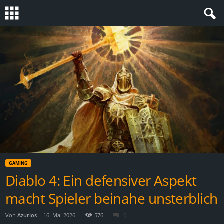
S
t
e
v
i
n
GAMING
h
Diablo 4: Ein defensiver Aspekt
macht Spieler beinahe unsterblich
o
.
Von
Azurios
-
16. Mai 2026
576
0