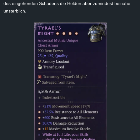
r
des eingehenden Schadens die Helden aber zumindest beinahe
unsterblich.
B
l
o
g
!