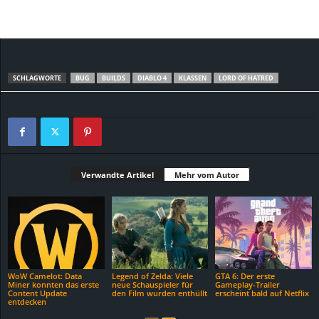
SCHLAGWORTE
BUG
BUILDS
DIABLO 4
KLASSEN
LORD OF HATRED
Verwandte Artikel
Mehr vom Autor
WoW Camelot: Data
Legend of Zelda: Viele
GTA 6: Der erste
Miner konnten das erste
neue Schauspieler für
Gameplay-Trailer
Content Update
den Film wurden enthüllt
erscheint bald auf Netflix
entdecken