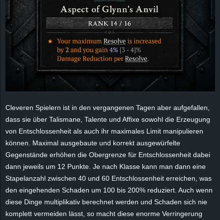
e
z
e
i
c
Cleveren Spielern ist in den vergangenen Tagen aber aufgefallen,
h
dass sie über Talismane, Talente und Affixe sowohl die Erzeugung
von Entschlossenheit als auch ihr maximales Limit manipulieren
n
können. Maximal ausgebaute und korrekt ausgewürfelte
Gegenstände erhöhen die Obergrenze für Entschlossenheit dabei
e
dann jeweils um 12 Punkte. Je nach Klasse kann man dann eine
Stapelanzahl zwischen 40 und 60 Entschlossenheit erreichen, was
t
den eingehenden Schaden um 100 bis 200% reduziert. Auch wenn
diese Dinge multiplikativ berechnet werden und Schaden sich nie
e
komplett vermeiden lässt, so macht diese enorme Verringerung