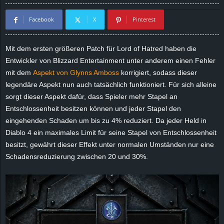
d
Facebook
X
Pinterest
e
Mit dem ersten größeren Patch für Lord of Hatred haben die
–
Entwickler von Blizzard Entertainment unter anderem einen Fehler
mit dem
Aspekt von Glynns Amboss
korrigiert, sodass dieser
E
legendäre Aspekt nun auch tatsächlich funktioniert. Für sich alleine
sorgt dieser Aspekt dafür, dass Spieler mehr Stapel an
i
Entschlossenheit besitzen können und jeder Stapel den
eingehenden Schaden um bis zu 4% reduziert. Da jeder Held in
n
Diablo 4 ein maximales Limit für seine Stapel von Entschlossenheit
besitzt, gewährt dieser Effekt unter normalen Umständen nur eine
a
Schadensreduzierung zwischen 20 und 30%.
u
s
g