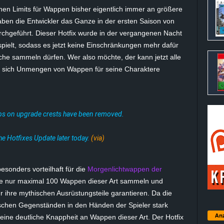
en Limits für Wappen bisher eigentlich immer an größere
ben die Entwickler das Ganze in der ersten Saison von
urchgeführt. Dieser Hotfix wurde in der vergangenen Nacht
spielt, sodass es jetzt keine Einschränkungen mehr dafür
che sammeln dürfen. Wer also möchte, der kann jetzt alle
d sich Unmengen von Wappen für seine Charaktere
aps on upgrade crests have been removed.
the
Hotfixes Update
later today.
(via)
besonders vorteilhaft für die
Morgenlichtwappen der
he nur maximal 100 Wappen dieser Art sammeln und
 ihre mythischen Ausrüstungsteile garantieren. Da die
schen Gegenständen in den Händen der Spieler stark
Anz
eine deutliche Knappheit an Wappen dieser Art. Der Hotfix