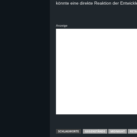
könnte eine direkte Reaktion der Entwickl
B
l
Anzeige
o
g
!
SCHLAGWORTE
GEGENSTÄNDE
MIDNIGHT
RETA