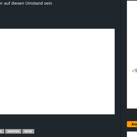
er auf diesen Umstand sein.
Anz
IL
WAPPEN
WOW