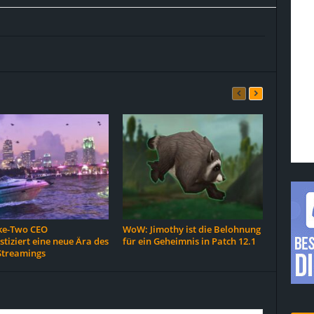
ke-Two CEO
WoW: Jimothy ist die Belohnung
tiziert eine neue Ära des
für ein Geheimnis in Patch 12.1
treamings