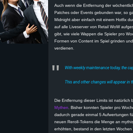
Auch wenn die Entfernung der wöchentlich
z
Patches oder Events gebunden war, so ga
Midnight aber einfach mit einem Hotfix d
e
auf alle Liveserver von Retail WoW aufge
gibt, wie viele Wappen die Spieler pro Wo
i
Formen von Content im Spiel grinden un
verdienen.
c
h
With weekly maintenance today, the c
n
This and other changes will appear in 
e
Die Entfernung dieser Limits ist natürlich 
t
Mythen
. Bisher konnten Spieler pro Woc
dadurch gerade einmal 5 Aufwertungen für
e
neuen Reroll-Tokens die Menge an mythi
r
erhöhten, bestand in den letzten Wochen 