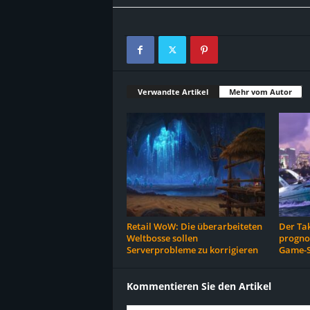
Verwandte Artikel
Mehr vom Autor
Retail WoW: Die überarbeiteten
Der Ta
Weltbosse sollen
prognos
Serverprobleme zu korrigieren
Game-S
Kommentieren Sie den Artikel