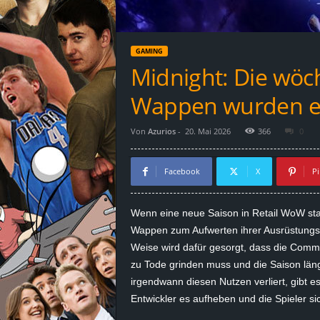
d
e
GAMING
–
Midnight: Die wöch
E
Wappen wurden e
i
Von
Azurios
-
20. Mai 2026
366
0
n
Facebook
X
Pi
a
Wenn eine neue Saison in Retail WoW start
u
Wappen zum Aufwerten ihrer Ausrüstungst
Weise wird dafür gesorgt, dass die Commun
s
zu Tode grinden muss und die Saison läng
irgendwann diesen Nutzen verliert, gibt e
g
Entwickler es aufheben und die Spieler si
e