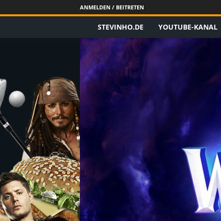
ANMELDEN / BEITRETEN
STEVINHO.DE
YOUTUBE-KANAL
S
t
e
v
i
n
h
o
.