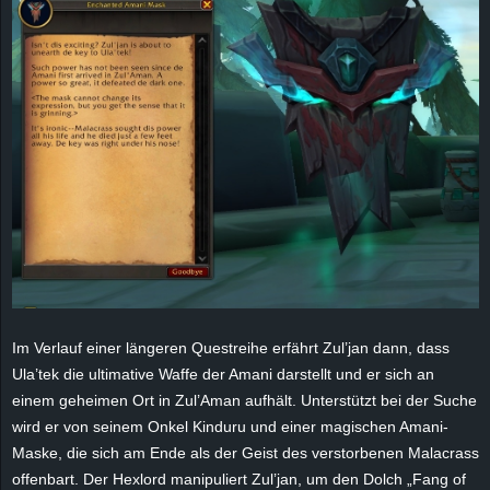
r
B
l
o
g
!
Im Verlauf einer längeren Questreihe erfährt Zul’jan dann, dass
Ula’tek die ultimative Waffe der Amani darstellt und er sich an
einem geheimen Ort in Zul’Aman aufhält. Unterstützt bei der Suche
wird er von seinem Onkel Kinduru und einer magischen Amani-
Maske, die sich am Ende als der Geist des verstorbenen Malacrass
offenbart. Der Hexlord manipuliert Zul’jan, um den Dolch „Fang of