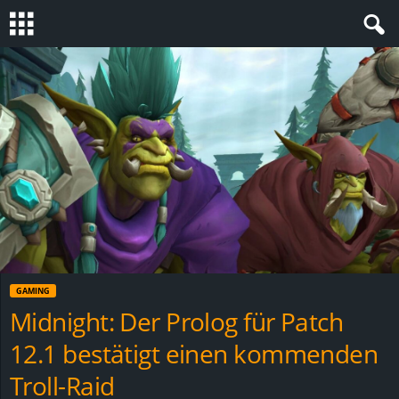
S
t
e
v
i
n
GAMING
h
Midnight: Der Prolog für Patch
12.1 bestätigt einen kommenden
o
Troll-Raid
.