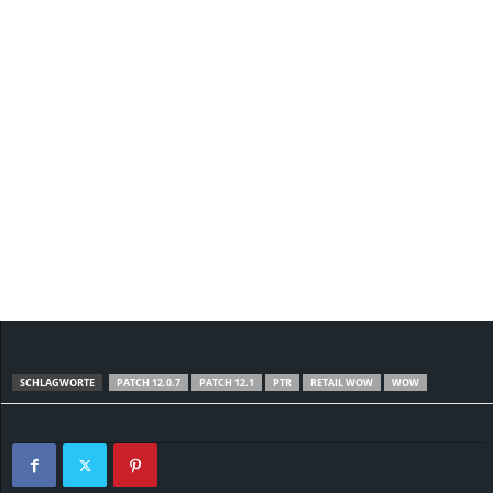
SCHLAGWORTE
PATCH 12.0.7
PATCH 12.1
PTR
RETAIL WOW
WOW