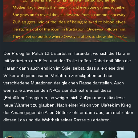
e
z
e
i
Der Prolog für Patch 12.1 startet in
Harandar
, wo sich die Haranir
c
mit Vertretern der Elfen und der Trolle treffen. Dabei enthüllen die
Haranir dann auch endlich im Spiel selbst, dass alle diese drei
h
Völker auf gemeinsame Vorfahren zurückgehen und nur
verschiedene Mutationen der gleichen Rasse darstellen. Auch
n
wenn alle anwesenden NPCs ziemlich extrem auf diese
„Enthüllung“ reagieren, so weigert sich Zul’jan aber aktiv diese
e
neue Wahrheit zu glauben. Nach einer Vision von Ula’tek im Krieg
der Amani gegen die Alten Götter zieht er dann aus, um mehr über
t
diesen Loa und die Wahrheit seiner Rasse zu erfahren.
e