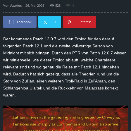
Von
Azurios
-
26. Mai 2026
528
6
d
e
Facebook
X
Pinterest
–
Der kommende Patch 12.0.7 wird den Prolog für den darauf
folgenden Patch 12.1 und die zweite vollwertige Saison von
E
Midnight mit sich bringen. Durch den PTR von Patch 12.0.7 wissen
i
wir mittlerweile, wie dieser Prolog abläuft, welche Charaktere
relevant sind und wo genau die Reise mit Patch 12.1 hingehen
n
wird. Dadurch hat sich gezeigt, dass alle Theorien rund um die
Story von Zul’jan, einen weiteren Troll-Raid in Zul’Aman, den
a
Schlangenloa Ula’tek und die Rückkehr von Malacrass korrekt
waren.
u
s
g