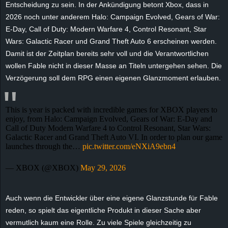
Entscheidung zu sein. In der Ankündigung betont Xbox, dass in
e
2026 noch unter anderem Halo: Campaign Evolved, Gears of War:
E-Day, Call of Duty: Modern Warfare 4, Control Resonant, Star
z
Wars: Galactic Racer und Grand Theft Auto 6 erscheinen werden.
Damit ist der Zeitplan bereits sehr voll und die Verantwortlichen
e
wollen Fable nicht in dieser Masse an Titeln untergehen sehen. Die
i
Verzögerung soll dem RPG einen eigenen Glanzmoment erlauben.
c
This is year is packed with incredible games for XBOX players to
enjoy, from Halo: Campaign Evolved, Gears of War: E-Day and
h
Call of Duty Modern Warfare 4 to Control Resonant, Star Wars:
Galactic Racer and Grand Theft Auto VI. In order to plan our game
n
launches through the…
pic.twitter.com/eNXiA9ebn4
e
— XBOX (@XBOX)
May 29, 2026
t
Auch wenn die Entwickler über eine eigene Glanzstunde für Fable
reden, so spielt das eigentliche Produkt in dieser Sache aber
e
vermutlich kaum eine Rolle. Zu viele Spiele gleichzeitig zu