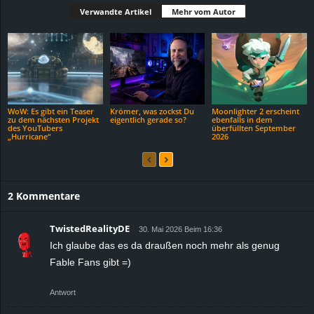
Verwandte Artikel
Mehr vom Autor
WoW: Es gibt ein Teaser
Krömer, was zockst Du
Moonlighter 2 erscheint
zu dem nächsten Projekt
eigentlich gerade so?
ebenfalls in dem
des YouTubers
überfüllten September
„Hurricane“
2026
2 Kommentare
TwistedRealityDE
30. Mai 2026 Beim 16:36
Ich glaube das es da draußen noch mehr als genug
Fable Fans gibt =)
Antwort