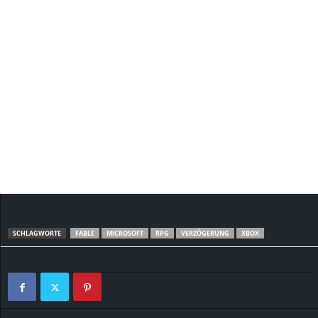
SCHLAGWORTE
FABLE
MICROSOFT
RPG
VERZÖGERUNG
XBOX