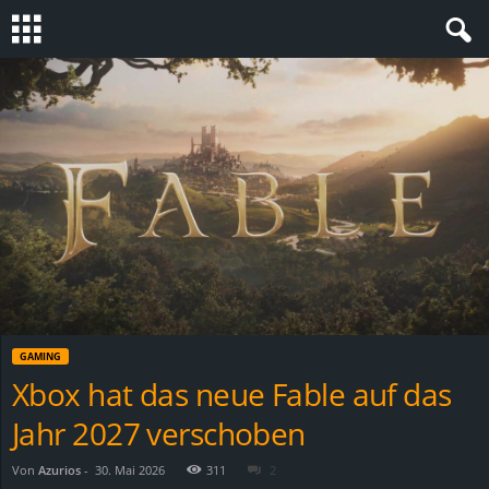
S
t
e
v
i
n
GAMING
h
Xbox hat das neue Fable auf das
Jahr 2027 verschoben
o
.
Von
Azurios
-
30. Mai 2026
311
2