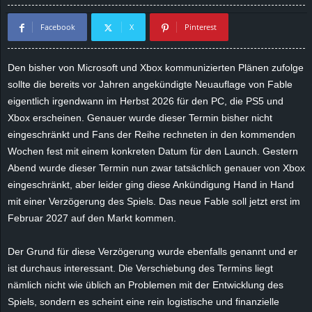
d
Facebook
X
Pinterest
e
Den bisher von Microsoft und Xbox kommunizierten Plänen zufolge
–
sollte die bereits vor Jahren angekündigte Neuauflage von Fable
eigentlich irgendwann im Herbst 2026 für den PC, die PS5 und
E
Xbox erscheinen. Genauer wurde dieser Termin bisher nicht
eingeschränkt und Fans der Reihe rechneten in den kommenden
i
Wochen fest mit einem konkreten Datum für den Launch. Gestern
Abend wurde dieser Termin nun zwar tatsächlich genauer von Xbox
n
eingeschränkt, aber leider ging diese Ankündigung Hand in Hand
mit einer Verzögerung des Spiels. Das neue Fable soll jetzt erst im
a
Februar 2027 auf den Markt kommen.
u
Der Grund für diese Verzögerung wurde ebenfalls genannt und er
s
ist durchaus interessant. Die Verschiebung des Termins liegt
nämlich nicht wie üblich an Problemen mit der Entwicklung des
g
Spiels, sondern es scheint eine rein logistische und finanzielle