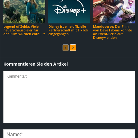
Legend of Zelda: Viele
Disney ist eine offizielle
Mandoverse: Der Film
neue Schauspieler für
Partnerschaft mit TikTok
von Dave Filonis könnte
den Film wurden enthüllt
eingegangen
als Event-Serie auf
Disney+ enden
Kommentieren Sie den Artikel