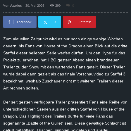
Von
Azurios
-
30. Mai 2026
299
0
d
e
Facebook
X
Pinterest
–
Zum aktuellen Zeitpunkt wird es nur noch einige wenige Wochen
dauern, bis Fans von House of the Dragon einen Blick auf die dritte
E
Staffel dieser beliebten Serie werfen dürfen. Um den Hype für das
i
Projekt zu erhöhen, hat HBO gestern Abend einen brandneuen
Trailer zu der Show mit den wartenden Fans geteilt. Dieser Trailer
n
wurde dabei dann gezielt als das finale Vorschauvideo zu Staffel 3
bezeichnet, weshalb Zuschauer nicht mit weiteren Trailern dieser
a
Art rechnen sollten.
u
Der seit gestern verfügbare Trailer präsentiert Fans eine Reihe von
unterschiedlichen Szenen aus der dritten Staffel von House of the
s
Dragon. Das Highlight des Trailers dürfte für viele Fans das
sogenannte „Battle of the Gullet“ sein. Diese gewaltige Schlacht ist
g
gefüllt mit Rittern, Drachen, simplen Soldaten und allerlei