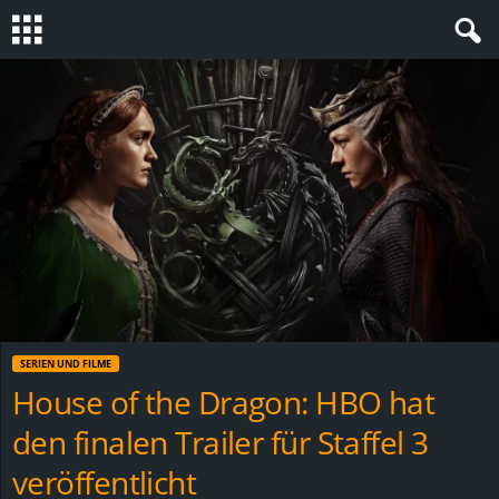
S
t
e
v
i
n
SERIEN UND FILME
h
House of the Dragon: HBO hat
den finalen Trailer für Staffel 3
o
veröffentlicht
.