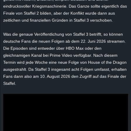
e
eindrucksvoller Kriegsmaschinerie. Das Ganze sollte eigentlich das
Finale von Staffel 2 bilden, aber der Konflikt wurde dann aus
z
zeitlichen und finanziellen Gründen in Staffel 3 verschoben.
e
Was die genaue Veröffentlichung von Staffel 3 betrifft, so können
deutsche Fans die neuen Folgen ab dem 22. Juni 2026 streamen.
i
Die Episoden sind entweder über HBO Max oder den
gleichnamigen Kanal bei Prime Video verfügbar. Nach diesem
c
Termin wird jede Woche eine neue Folge von House of the Dragon
ausgestrahlt. Da Staffel 3 insgesamt acht Folgen umfasst, erhalten
h
Fans dann also am 10. August 2026 den Zugriff auf das Finale der
n
Staffel.
e
t
e