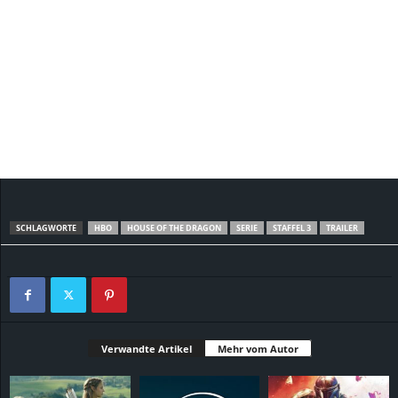
SCHLAGWORTE
HBO
HOUSE OF THE DRAGON
SERIE
STAFFEL 3
TRAILER
Verwandte Artikel
Mehr vom Autor