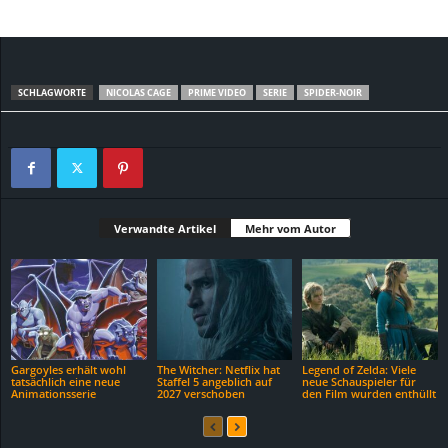
SCHLAGWORTE
NICOLAS CAGE
PRIME VIDEO
SERIE
SPIDER-NOIR
Verwandte Artikel
Mehr vom Autor
Gargoyles erhält wohl
The Witcher: Netflix hat
Legend of Zelda: Viele
tatsächlich eine neue
Staffel 5 angeblich auf
neue Schauspieler für
Animationsserie
2027 verschoben
den Film wurden enthüllt