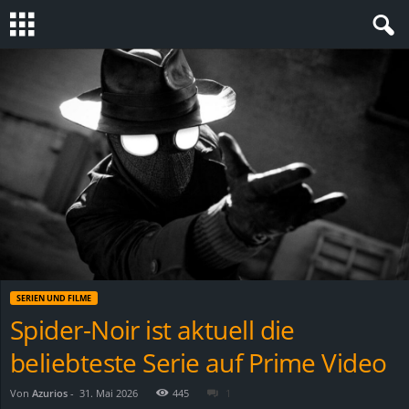
S
t
e
v
i
n
SERIEN UND FILME
h
Spider-Noir ist aktuell die
beliebteste Serie auf Prime Video
o
.
Von
Azurios
-
31. Mai 2026
445
1