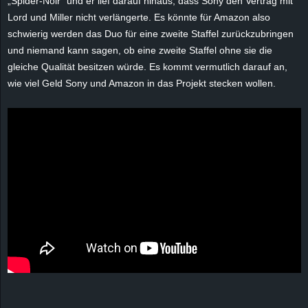
„Spider-Noir“ und er lief darauf hinaus, dass Sony den Vertrag mit
r
Lord und Miller nicht verlängerte. Es könnte für Amazon also
schwierig werden das Duo für eine zweite Staffel zurückzubringen
B
und niemand kann sagen, ob eine zweite Staffel ohne sie die
gleiche Qualität besitzen würde. Es kommt vermutlich darauf an,
l
wie viel Geld Sony und Amazon in das Projekt stecken wollen.
o
g
!