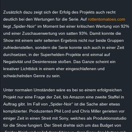
e
Zusätzlich dazu zeigt sich der Erfolg des Projekts auch recht
z
deutlich bei den Wertungen für die Serie. Auf
rottentomatoes.com
liegt „Spider-Noir“ im Moment bei einer kritischen Wertung von 92%
e
und einer Zuschauerwertung von satten 93%. Damit konnte die
Show mit einem sehr seltenen Ergebnis nicht nur beide Gruppen
i
zufriedenstellen, sondern die Serie konnte sich auch in einer Zeit
durchsetzen, in der Superhelden-Projekte erst einmal auf
c
Negativität und Desinteresse stoßen. Das Ganze scheint ein
kreativer Lichtblick in einem eher eingeschlafenen und
h
schwächelnden Genre zu sein.
n
Unter normalen Umständen wäre es bei so einem erfolgreichen
e
Projekt nur eine Frage der Zeit, bis Amazon eine zweite Staffel in
Auftrag gibt. Im Fall von „Spider-Noir“ ist die Sache aber etwas
t
komplizierter. Produzenten Phil Lord und Chris Miller gerieten vor
einiger Zeit in einen Streit mit Sony, welches als Produktionsstudio
e
für die Show fungiert. Der Streit drehte sich um das Budget von