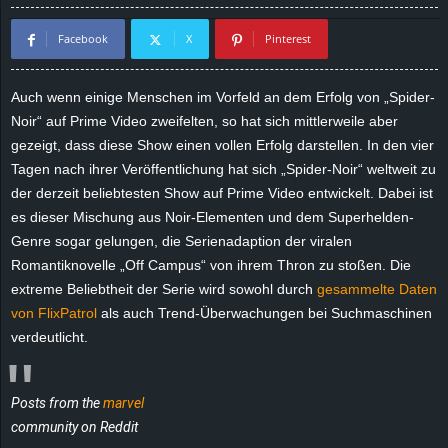
d
Facebook
X
Pinterest
e
Auch wenn einige Menschen im Vorfeld an dem Erfolg von „Spider-
–
Noir“ auf Prime Video zweifelten, so hat sich mittlerweile aber
gezeigt, dass diese Show einen vollen Erfolg darstellen. In den vier
E
Tagen nach ihrer Veröffentlichung hat sich „Spider-Noir“ weltweit zu
der derzeit beliebtesten Show auf Prime Video entwickelt. Dabei ist
i
es dieser Mischung aus Noir-Elementen und dem Superhelden-
Genre sogar gelungen, die Serienadaption der viralen
n
Romantiknovelle „Off Campus“ von ihrem Thron zu stoßen. Die
extreme Beliebtheit der Serie wird sowohl durch
gesammelte Daten
a
von FlixPatrol
als auch Trend-Überwachungen bei Suchmaschinen
u
verdeutlicht.
s
Posts from the
marvel
g
community on Reddit