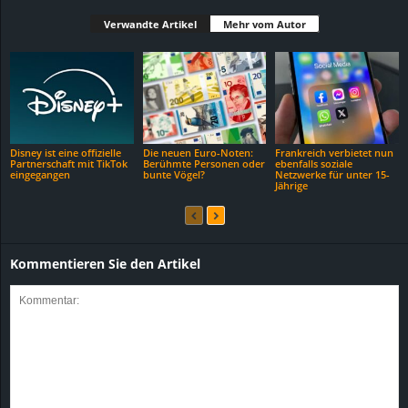
Verwandte Artikel
Mehr vom Autor
Disney ist eine offizielle
Die neuen Euro-Noten:
Frankreich verbietet nun
Partnerschaft mit TikTok
Berühmte Personen oder
ebenfalls soziale
eingegangen
bunte Vögel?
Netzwerke für unter 15-
Jährige
Kommentieren Sie den Artikel