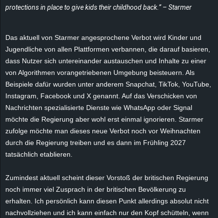
protections in place to give kids their childhood back.” – Starmer
e
z
Das aktuell von Starmer angesprochene Verbot wird Kinder und
Jugendliche von allen Plattformen verbannen, die darauf basieren,
e
dass Nutzer sich untereinander austauschen und Inhalte zu einer
von Algorithmen vorangetriebenen Umgebung beisteuern. Als
i
Beispiele dafür wurden unter anderem Snapchat, TikTok, YouTube,
c
Instagram, Facebook und X genannt. Auf das Verschicken von
Nachrichten spezialisierte Dienste wie WhatsApp oder Signal
h
möchte die Regierung aber wohl erst einmal ignorieren. Starmer
zufolge möchte man dieses neue Verbot noch vor Weihnachten
n
durch die Regierung treiben und es dann im Frühling 2027
tatsächlich etablieren.
e
Zumindest aktuell scheint dieser Vorstoß der britischen Regierung
t
noch immer viel Zusprach in der britischen Bevölkerung zu
erhalten. Ich persönlich kann diesen Punkt allerdings absolut nicht
e
nachvollziehen und ich kann einfach nur den Kopf schütteln, wenn