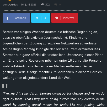
Von
Azurios
-
16. Juni 2026
302
0
d
e
Facebook
X
Pinterest
–
Bereits vor einigen Wochen deutete die britische Regierung an,
dass sie ebenfalls aktiv darüber nachdenkt, Kindern und
E
Jugendlichen den Zugang zu sozialen Netzwerken zu verbieten.
i
Am gestrigen Montag kündigte der britische Premierminister Keir
Starmer nun ganz offiziell die tatsächliche Umsetzung dieser Pläne
n
an. Er und seine Regierung möchten unter 16 Jahre alte Personen
wohl vollständig aus den sozialen Medien entfernen. Seiner
a
gestrigen Rede zufolge möchte Großbritannien in diesem Bereich
weiter gehen als jedes andere Land der Welt.
u
s
“I’ve heard firsthand from families crying out for change, and we will do
right by them. That’s why we’re going further than any country in the
g
world by banning social media for under-16s and putting wider