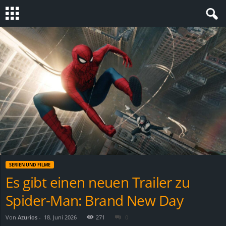
S
t
e
v
i
n
SERIEN UND FILME
h
Es gibt einen neuen Trailer zu
Spider-Man: Brand New Day
o
.
Von
Azurios
-
18. Juni 2026
271
0