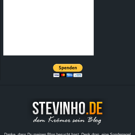
Danke, dass Du meinen Blog besucht hast. Denk dran, eine Sonderregel