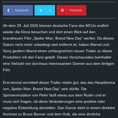
d
Facebook
X
Pinterest
e
Ab dem 29. Juli 2026 können deutsche Fans des MCUs endlich
–
wieder die Kinos besuchen und dort einen Blick auf den
brandneuen Film „Spider-Man: Brand New Day“ werfen. Da dieses
E
Datum nicht mehr unbedingt weit entfernt ist, haben Marvel und
Sony gestern Abend einen umfangreichen neuen Trailer zu dieser
i
Produktion mit den Fans geteilt. Dieses Vorschauvideo beinhaltet
eine Vielzahl von durchaus interessanten Szenen aus dem fertigen
n
Film.
a
Erst einmal vermittelt dieser Trailer relativ gut, das das Hauptthema
u
von „Spider-Man: Brand New Day“ sein dürfte. Die
Spinnenmutation von Peter läuft etwas aus dem Ruder und er
s
muss sich fragen, ob diese Veränderungen eine positive oder
negative Entwicklung darstellen. Das Ganze steht in einem direkten
g
Kontrast zu Bruce Banner und dem Hulk, die eine ähnliche