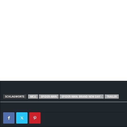
SCHLAGWORTE
MCU
SPIDER-MAN
SPIDER-MAN: BRAND NEW DAY -
TRAILER