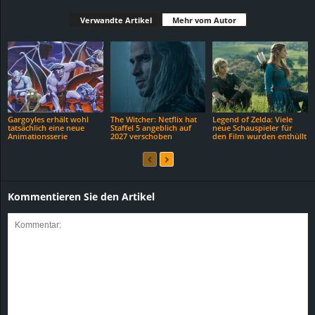
Verwandte Artikel
Mehr vom Autor
Gargoyles erhält wohl
The Witcher: Netflix hat
Legend of Zelda: Viele
tatsächlich eine neue
Staffel 5 angeblich auf
neue Schauspieler für
Animationsserie
2027 verschoben
den Film wurden enthüllt
Kommentieren Sie den Artikel