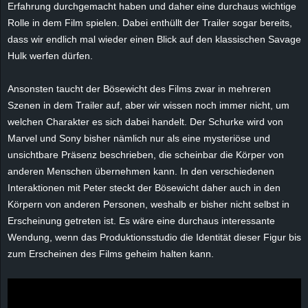
Erfahrung durchgemacht haben und daher eine durchaus wichtige
e
Rolle in dem Film spielen. Dabei enthüllt der Trailer sogar bereits,
dass wir endlich mal wieder einen Blick auf den klassischen Savage
z
Hulk werfen dürfen.
e
Ansonsten taucht der Bösewicht des Films zwar in mehreren
i
Szenen in dem Trailer auf, aber wir wissen noch immer nicht, um
welchen Charakter es sich dabei handelt. Der Schurke wird von
c
Marvel und Sony bisher nämlich nur als eine mysteriöse und
unsichtbare Präsenz beschrieben, die scheinbar die Körper von
h
anderen Menschen übernehmen kann. In den verschiedenen
Interaktionen mit Peter steckt der Bösewicht daher auch in den
n
Körpern von anderen Personen, weshalb er bisher nicht selbst in
Erscheinung getreten ist. Es wäre eine durchaus interessante
e
Wendung, wenn das Produktionsstudio die Identität dieser Figur bis
zum Erscheinen des Films geheim halten kann.
t
e