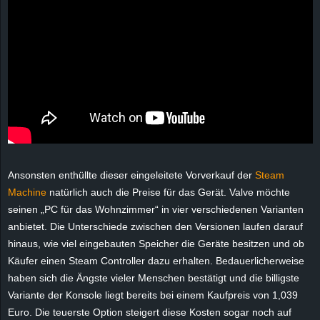
e
z
e
i
c
h
Ansonsten enthüllte dieser eingeleitete Vorverkauf der
Steam
Machine
natürlich auch die Preise für das Gerät. Valve möchte
n
seinen „PC für das Wohnzimmer“ in vier verschiedenen Varianten
anbietet. Die Unterschiede zwischen den Versionen laufen darauf
e
hinaus, wie viel eingebauten Speicher die Geräte besitzen und ob
Käufer einen Steam Controller dazu erhalten. Bedauerlicherweise
t
haben sich die Ängste vieler Menschen bestätigt und die billigste
Variante der Konsole liegt bereits bei einem Kaufpreis von 1,039
e
Euro. Die teuerste Option steigert diese Kosten sogar noch auf