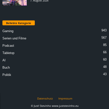
7. August 2026
Beliebte Kategorie
943
Gaming
567
Serien und Filme
85
Podcast
66
Tabletop
60
AI
48
Buch
43
Politik
Datenschutz
Impressum
© Just! Stevinho www.juststevinho.eu