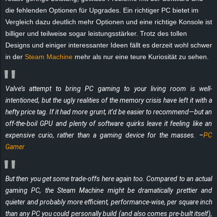
die fehlenden Optionen für Upgrades. Ein richtiger PC bietet im
Vergleich dazu deutlich mehr Optionen und eine richtige Konsole ist
billiger und teilweise sogar leistungsstärker. Trotz des tollen
Designs und einiger interessanter Ideen fällt es derzeit wohl schwer
in der
Steam Machine
mehr als nur eine teure Kuriosität zu sehen.
Valve’s attempt to bring PC gaming to your living room is well-
intentioned, but the ugly realities of the memory crisis have left it with a
hefty price tag. If it had more grunt, it’d be easier to recommend—but an
off-the-boil GPU and plenty of software quirks leave it feeling like an
expensive curio, rather than a gaming device for the masses. –
PC
Gamer
But then you get some trade-offs here again too. Compared to an actual
gaming PC, the Steam Machine might be dramatically prettier and
quieter and probably more efficient, performance-wise, per square inch
than any PC you could personally build (and also comes pre-built itself),