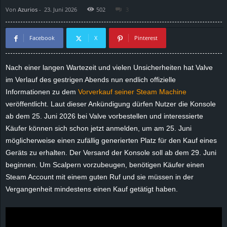
Von
Azurios
-
23. Juni 2026
502
3
d
e
Facebook
X
Pinterest
–
Nach einer langen Wartezeit und vielen Unsicherheiten hat Valve
im Verlauf des gestrigen Abends nun endlich offizielle
E
Informationen zu dem
Vorverkauf seiner Steam Machine
i
veröffentlicht. Laut dieser Ankündigung dürfen Nutzer die Konsole
ab dem 25. Juni 2026 bei Valve vorbestellen und interessierte
n
Käufer können sich schon jetzt anmelden, um am 25. Juni
möglicherweise einen zufällig generierten Platz für den Kauf eines
a
Geräts zu erhalten. Der Versand der Konsole soll ab dem 29. Juni
beginnen. Um Scalpern vorzubeugen, benötigen Käufer einen
u
Steam Account mit einem guten Ruf und sie müssen in der
Vergangenheit mindestens einen Kauf getätigt haben.
s
g