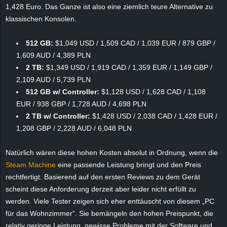
r
1,428 Euro. Das Ganze ist also eine ziemlich teure Alternative zu
klassischen Konsolen.
B
512 GB:
$1,049 USD / 1,509 CAD / 1,039 EUR / 879 GBP /
l
1,609 AUD / 4,389 PLN
2 TB:
$1,349 USD / 1,919 CAD / 1,359 EUR / 1,149 GBP /
o
2,109 AUD / 5,739 PLN
512 GB w/ Controller:
$1,128 USD / 1,628 CAD / 1,108
g
EUR / 938 GBP / 1,728 AUD / 4,698 PLN
2 TB w/ Controller:
$1,428 USD / 2,038 CAD / 1,428 EUR /
!
1,208 GBP / 2,228 AUD / 6,048 PLN
Natürlich wären diese hohen Kosten absolut in Ordnung, wenn die
Steam Machine
eine passende Leistung bringt und den Preis
rechtfertigt. Basierend auf den ersten Reviews zu dem Gerät
scheint diese Anforderung derzeit aber leider nicht erfüllt zu
werden. Viele Tester zeigen sich eher enttäuscht von diesem „PC
für das Wohnzimmer“. Sie bemängeln den hohen Preispunkt, die
relativ geringe Leistung, gewisse Probleme mit der Software und