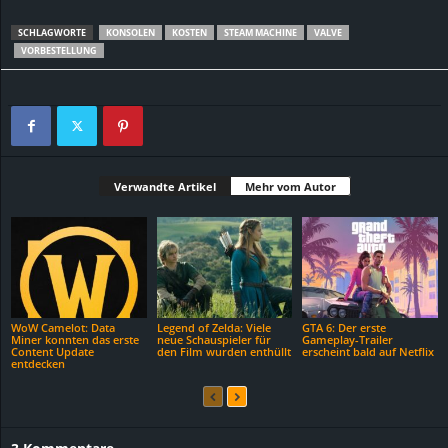
SCHLAGWORTE
KONSOLEN
KOSTEN
STEAM MACHINE
VALVE
VORBESTELLUNG
Verwandte Artikel
Mehr vom Autor
WoW Camelot: Data
Legend of Zelda: Viele
GTA 6: Der erste
Miner konnten das erste
neue Schauspieler für
Gameplay-Trailer
Content Update
den Film wurden enthüllt
erscheint bald auf Netflix
entdecken