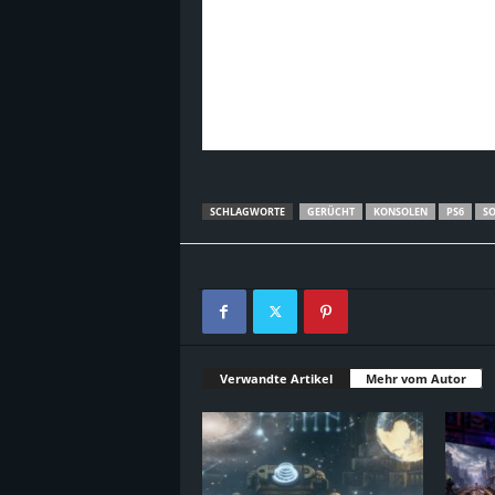
SCHLAGWORTE
GERÜCHT
KONSOLEN
PS6
S
Verwandte Artikel
Mehr vom Autor