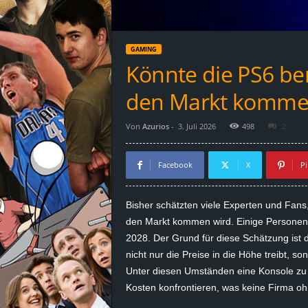
d
e
GAMING
–
Könnte die PS6 ber
E
den Markt komme
i
Von
Azurios
-
3. Juli 2026
498
2
n
Facebook
X
Pi
a
Bisher schätzten viele Experten und Fans
u
den Markt kommen wird. Einige Personen t
2028. Der Grund für diese Schätzung ist 
s
nicht nur die Preise in die Höhe treibt, s
Unter diesen Umständen eine Konsole zu 
g
Kosten konfrontieren, was keine Firma ohn
e