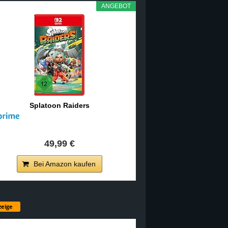
ANGEBOT
Splatoon Raiders
49,99 €
Bei Amazon kaufen
eige