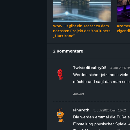
WoW: Es gibt ein Teaser zu dem
Krömer
nächsten Projekt des YouTubers
eigentl
„Hurricane“
2 Kommentare
TwistedRealityDE
3. Juli 2026 B
Werden sicher jetzt noch viele
möchte und sagt das man selbst
Antwort
Finaroth
5. Juli 2026 Beim 10:02
Die werden erstmal die Füße st
Einstellung physischer Spiele w