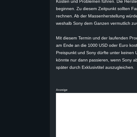
Kosten und Problemen führen. Die Herstel
beginnen. Zu diesem Zeitpunkt sollten Fan
B
rechnen. Ab der Massenherstellung würde
l
weshalb Sony dem Ganzen vermutlich zu
o
Mit diesem Termin und der laufenden Pro
am Ende an die 1000 USD oder Euro koste
g
Preispunkt und Sony dürfte unter keinen U
könnte nur dann passieren, wenn Sony abs
!
später durch Exklusivtitel auszugleichen.
Anzeige