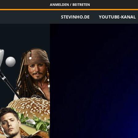
ANMELDEN / BEITRETEN
STEVINHO.DE
YOUTUBE-KANAL
S
t
e
v
i
n
h
o
.