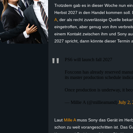
Trotzdem gab es in dieser Woche nun ein 
z
Herbst 2027 in den Handel kommen soll. 
A
, der als recht zuverlässige Quelle bekan
e
eingetroffen, aber genug von ihm verbreit
einem Kontakt zwischen ihm und Sony aus
i
2027 spricht, dann könnte dieser Termin a
c
PS6 will launch fall 2027
h
Foxconn has already reserved manufa
n
its master production schedule indic
e
Once production is underway, it bec
— Millie A (@millieamand)
July 2,
t
e
Laut
Mille A
muss Sony das Gerät im Herbst
schon zu weit vorangeschritten ist. Das 
r