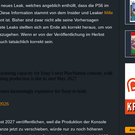
neues Leak, welches angeblich enthüllt, dass die PS6 im
Diese Information stammt von dem Insider und Leaker
Mille
nt ist. Bisher sind zwar nicht alle seine Vorhersagen
ete Leaks stellten sich am Ende als korrekt heraus, um von
zugehen. Wenn er von der Veröffentlichung im Herbst
uch tatsächlich korrekt sein.
cturing capacity for Sony’s next PlayStation console, with
ating production is due to start May 2027
omes increasingly expensive for Sony to hold.
 2026
 2027 veröffentlichen, weil die Produktion der Konsole
Ganze jetzt zu verschieben, würde nur zu noch höheren
Anz