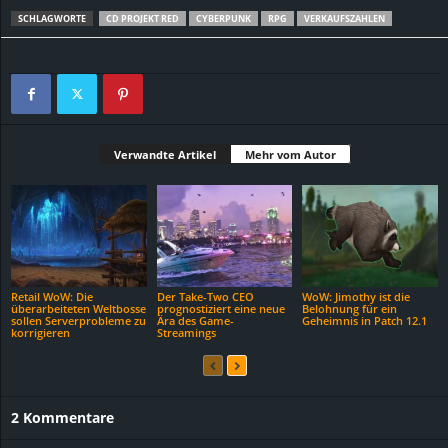
SCHLAGWORTE
CD PROJEKT RED
CYBERPUNK
RPG
VERKAUFSZAHLEN
Verwandte Artikel
Mehr vom Autor
Retail WoW: Die
Der Take-Two CEO
WoW: Jimothy ist die
überarbeiteten Weltbosse
prognostiziert eine neue
Belohnung für ein
sollen Serverprobleme zu
Ära des Game-
Geheimnis in Patch 12.1
korrigieren
Streamings
2 Kommentare