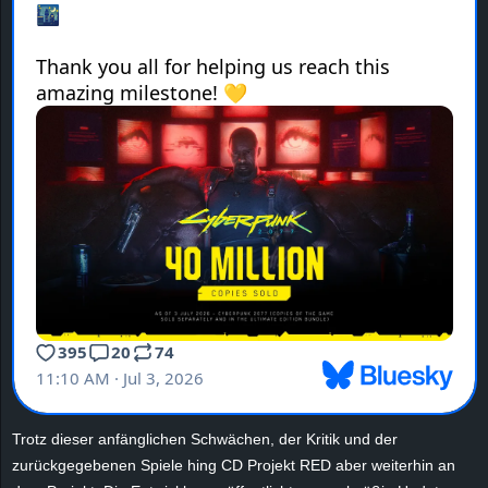
e
z
e
i
c
h
n
e
t
Trotz dieser anfänglichen Schwächen, der Kritik und der
e
zurückgegebenen Spiele hing CD Projekt RED aber weiterhin an