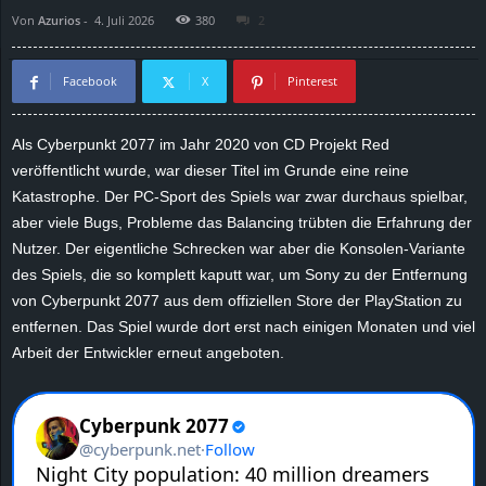
Von
Azurios
-
4. Juli 2026
380
2
d
e
Facebook
X
Pinterest
–
Als Cyberpunkt 2077 im Jahr 2020 von CD Projekt Red
veröffentlicht wurde, war dieser Titel im Grunde eine reine
E
Katastrophe. Der PC-Sport des Spiels war zwar durchaus spielbar,
i
aber viele Bugs, Probleme das Balancing trübten die Erfahrung der
Nutzer. Der eigentliche Schrecken war aber die Konsolen-Variante
n
des Spiels, die so komplett kaputt war, um Sony zu der Entfernung
von Cyberpunkt 2077 aus dem offiziellen Store der PlayStation zu
a
entfernen. Das Spiel wurde dort erst nach einigen Monaten und viel
Arbeit der Entwickler erneut angeboten.
u
s
g