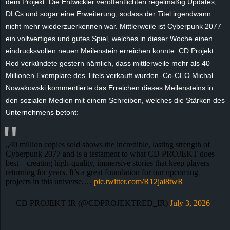
dem Projekt. Die Entwickler veröffentlichten regelmäßig Updates,
r
DLCs und sogar eine Erweiterung, sodass der Titel irgendwann
nicht mehr wiederzuerkennen war. Mittlerweile ist Cyberpunk 2077
B
ein vollwertiges und gutes Spiel, welches in dieser Woche einen
l
eindrucksvollen neuen Meilenstein erreichen konnte. CD Projekt
Red verkündete gestern nämlich, dass mittlerweile mehr als 40
o
Millionen Exemplare des Titels verkauft wurden. Co-CEO Michał
Nowakowski kommentierte das Erreichen dieses Meilensteins in
g
den sozialen Medien mit einem Schreiben, welches die Stärken des
Unternehmens betont:
!
„40 million copies sold shows the incredible, lasting strength of
Cyberpunk 2077 and is a testament to what CD PROJEKT does
best – creating high-quality, immersive stories that keep players
returning for years. It’s a great foundation for our upcoming
projects in this universe,…
pic.twitter.com/R12jai8twR
— CD PROJEKT IR (@CDPROJEKTRED_IR)
July 3, 2026