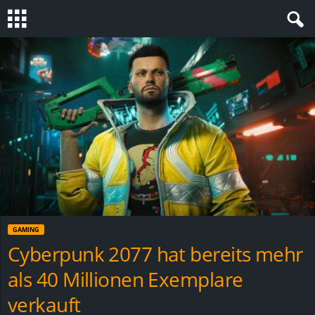
S
t
e
v
i
n
GAMING
h
Cyberpunk 2077 hat bereits mehr
als 40 Millionen Exemplare
o
verkauft
.