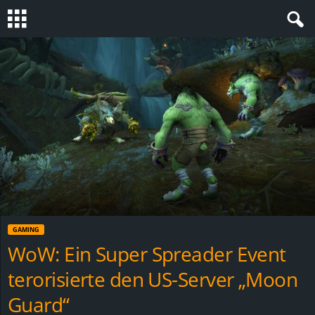
S
t
e
v
i
n
GAMING
h
WoW: Ein Super Spreader Event
terorisierte den US-Server „Moon
o
Guard“
.