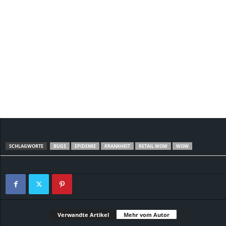
SCHLAGWORTE
BUGS
EPIDEMIE
KRANKHEIT
RETAIL WOW
WOW
Verwandte Artikel
Mehr vom Autor