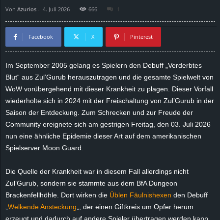
Von
Azurios
-
4. Juli 2026
666
1
d
e
Facebook
X
Pinterest
–
Im September 2005 gelang es Spielern den Debuff „Verderbtes
Blut“ aus Zul’Gurub herauszutragen und die gesamte Spielwelt von
E
WoW vorübergehend mit dieser Krankheit zu plagen. Dieser Vorfall
i
wiederholte sich in 2024 mit der Freischaltung von Zul’Gurub in der
Saison der Entdeckung. Zum Schrecken und zur Freude der
n
Community ereignete sich am gestrigen Freitag, den 03. Juli 2026
nun eine ähnliche Epidemie dieser Art auf dem amerikanischen
a
Spielserver Moon Guard.
u
Die Quelle der Krankheit war in diesem Fall allerdings nicht
Zul’Gurub, sondern sie stammte aus dem BfA Dungeon
s
Brackenfellhöhle. Dort wirken die
Üblen Fäulnishexen
den Debuff
„
Welkende Ansteckung
„, der einen Giftkreis um Opfer herum
g
erzeugt und dadurch auf andere Spieler übertragen werden kann.