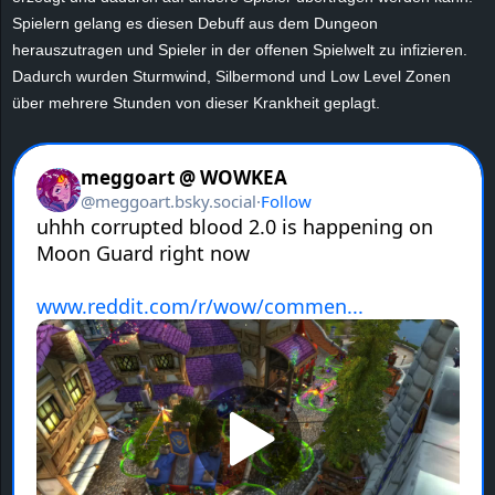
e
Spielern gelang es diesen Debuff aus dem Dungeon
herauszutragen und Spieler in der offenen Spielwelt zu infizieren.
z
Dadurch wurden Sturmwind, Silbermond und Low Level Zonen
über mehrere Stunden von dieser Krankheit geplagt.
e
i
c
h
n
e
t
e