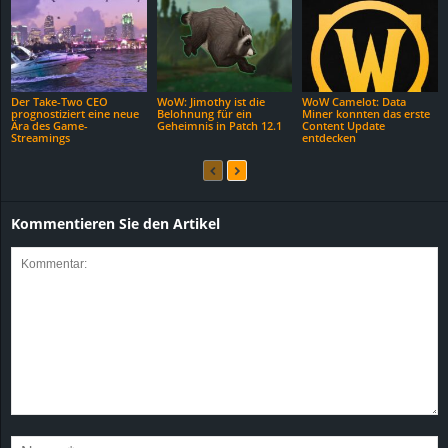
Der Take-Two CEO
WoW: Jimothy ist die
WoW Camelot: Data
prognostiziert eine neue
Belohnung für ein
Miner konnten das erste
Ära des Game-
Geheimnis in Patch 12.1
Content Update
Streamings
entdecken
Kommentieren Sie den Artikel