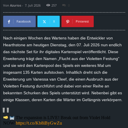
Von
Azurios
-
7. Juli 2026
257
0
d
e
Facebook
X
Pinterest
–
Nach einigen Wochen des Wartens haben die Entwickler von
Hearthstone am heutigen Dienstag, den 07. Juli 2026 nun endlich
E
das nächste Set für ihr digitales Kartenspiel veröffentlicht. Diese
i
Erweiterung trägt den Namen „Flucht aus der Violetten Festung“
und sie wird den Kartenpool des Spiels ein weiteres Mal um
n
insgesamt 135 Karten aufstocken. Inhaltlich dreht sich die
Erweiterung um Vanessa van Cleef, die einen Ausbruch aus der
a
Violetten Festung durchführt und dabei von einer Reihe an
bekannten Schurken des Spiels unterstützt wird. Nebenbei gibt es
u
einige Klassen, deren Karten die Wärter im Gefängnis verkörpern.
s
The expansion is LIVE! Break out from Violet Hold
g
NOW!
https://t.co/Kb8iByGwZu