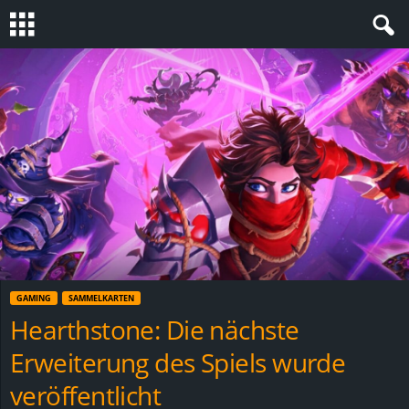
S
t
e
v
i
n
GAMING
SAMMELKARTEN
h
Hearthstone: Die nächste
Erweiterung des Spiels wurde
o
veröffentlicht
.