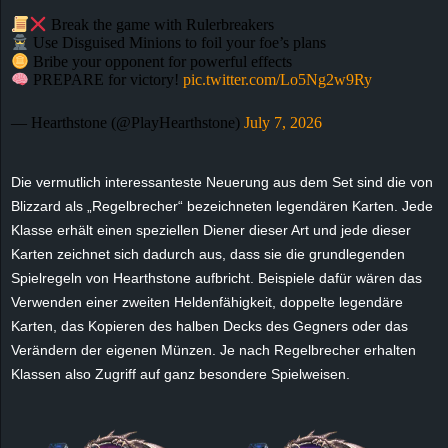
e
Break the game with Rulerbreakers
Use Disguised Minions to foil your foe’s plans
Bribe your opponent for powerful effects
z
PREPARE for victory!
pic.twitter.com/Lo5Ng2w9Ry
e
— Hearthstone (@PlayHearthstone)
July 7, 2026
i
Die vermutlich interessanteste Neuerung aus dem Set sind die von
c
Blizzard als „Regelbrecher“ bezeichneten legendären Karten. Jede
Klasse erhält einen speziellen Diener dieser Art und jede dieser
h
Karten zeichnet sich dadurch aus, dass sie die grundlegenden
Spielregeln von Hearthstone aufbricht. Beispiele dafür wären das
n
Verwenden einer zweiten Heldenfähigkeit, doppelte legendäre
Karten, das Kopieren des halben Decks des Gegners oder das
e
Verändern der eigenen Münzen. Je nach Regelbrecher erhalten
t
Klassen also Zugriff auf ganz besondere Spielweisen.
e