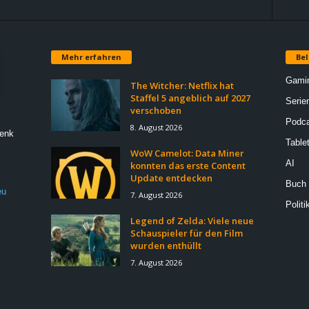
Mehr erfahren
Bel
Gami
The Witcher: Netflix hat
Staffel 5 angeblich auf 2027
Serie
verschoben
Podca
8. August 2026
Denk
Table
WoW Camelot: Data Miner
AI
konnten das erste Content
Update entdecken
Buch
eu
7. August 2026
Politi
Legend of Zelda: Viele neue
Schauspieler für den Film
wurden enthüllt
7. August 2026