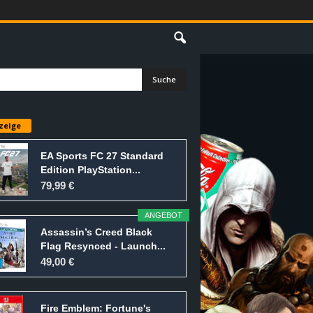
E
zeige
EA Sports FC 27 Standard
Edition PlayStation...
79,99 €
ANGEBOT
Assassin’s Creed Black
Flag Resynced - Launch...
49,00 €
Fire Emblem: Fortune's