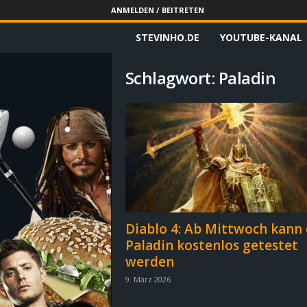
ANMELDEN / BEITRETEN
STEVINHO.DE
YOUTUBE-KANAL
S
t
Schlagwort: Paladin
e
v
i
n
h
Diablo 4: Ab Mittwoch kann 
Paladin kostenlos getestet
o
werden
.
9. März 2026