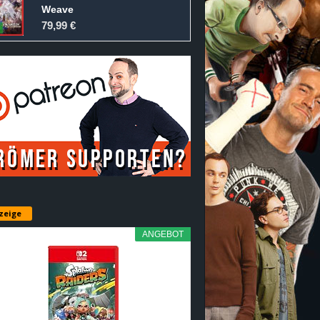
Weave
79,99 €
zeige
ANGEBOT