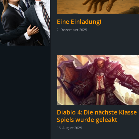
z
Eine Einladung!
e
2. Dezember 2025
i
c
h
n
e
t
Diablo 4: Die nächste Klasse
Spiels wurde geleakt
e
15. August 2025
r