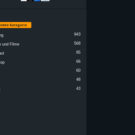
iebte Kategorie
943
ng
568
n und Filme
85
st
66
top
60
48
43
k