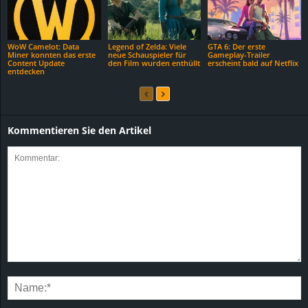
WoW Camelot: Data
Legend of Zelda: Viele
GTA 6: Der erste
Miner konnten das erste
neue Schauspieler für
Gameplay-Trailer
Content Update
den Film wurden enthüllt
erscheint bald auf Netflix
entdecken
Kommentieren Sie den Artikel