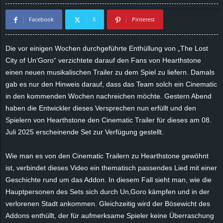
d
Facebook
X
Pinterest
e
Die vor einigen Wochen durchgeführte Enthüllung von „The Lost
–
City of Un‘
Goro
“ verzichtete darauf den Fans von
Hearthstone
einen neuen musikalischen Trailer zu dem Spiel zu liefern. Damals
E
gab es nur den Hinweis darauf, dass das Team solch ein
Cinematic
in den kommenden Wochen nachreichen möchte. Gestern Abend
i
haben die Entwickler dieses Versprechen nun erfüllt und den
Spielern von
Hearthstone
den
Cinematic
Trailer für dieses am
08.
n
Juli 2025
erscheinende Set zur Verfügung gestellt.
a
Wie man es von den
Cinematic
Trailern zu
Hearthstone
gewöhnt
u
ist, verbindet dieses Video ein thematisch passendes Lied mit einer
Geschichte rund um das
Addon
. In diesem Fall sieht man, wie die
s
Hauptpersonen des Sets sich durch
Un
‚
Goro
kämpfen und in der
verlorenen Stadt ankommen. Gleichzeitig wird der Bösewicht des
g
Addons
enthüllt, der für aufmerksame Spieler keine Überraschung