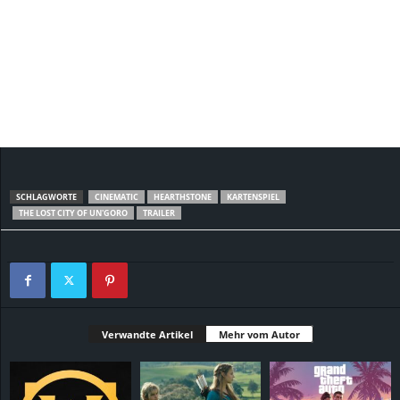
SCHLAGWORTE
CINEMATIC
HEARTHSTONE
KARTENSPIEL
THE LOST CITY OF UN'GORO
TRAILER
Verwandte Artikel
Mehr vom Autor