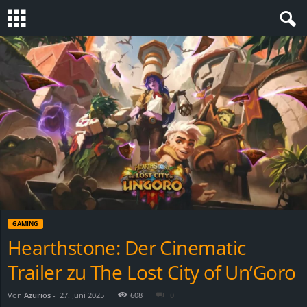
S
t
e
v
i
n
GAMING
h
Hearthstone: Der Cinematic
Trailer zu The Lost City of Un’Goro
o
.
Von
Azurios
-
27. Juni 2025
608
0