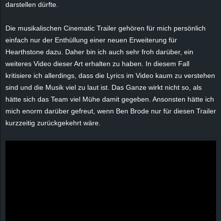
darstellen dürfte.
e
Die musikalischen
Cinematic
Trailer gehören für mich persönlich
z
einfach nur der Enthüllung einer neuen Erweiterung für
Hearthstone
dazu. Daher bin ich auch sehr froh darüber, ein
e
weiteres Video dieser Art erhalten zu haben. In diesem Fall
i
kritisiere ich allerdings, dass die Lyrics im Video kaum zu verstehen
sind und die Musik viel zu laut ist. Das Ganze wirkt nicht so, als
c
hätte sich das Team viel Mühe damit gegeben. Ansonsten hätte ich
mich enorm darüber gefreut, wenn Ben
Brode
nur für diesen Trailer
h
kurzzeitig zurückgekehrt wäre.
n
e
t
e