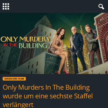
S
t
e
v
i
n
SERIEN UND FILME
h
Only Murders In The Building
wurde um eine sechste Staffel
o
verlängert
.