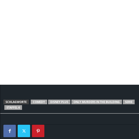
SCHLAGWORTE
COMEDY
DISNEY PLUS
ONLY MURDERS IN THE BUILDING
SERIE
STAFFEL 6