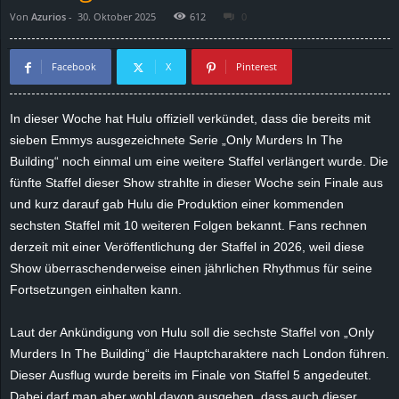
Von
Azurios
-
30. Oktober 2025
612
0
d
e
Facebook
X
Pinterest
–
In dieser Woche hat Hulu offiziell verkündet, dass die bereits mit
sieben Emmys ausgezeichnete Serie „Only Murders In The
E
Building“ noch einmal um eine weitere Staffel verlängert wurde. Die
i
fünfte Staffel dieser Show strahlte in dieser Woche sein Finale aus
und kurz darauf gab Hulu die Produktion einer kommenden
n
sechsten Staffel mit 10 weiteren Folgen bekannt. Fans rechnen
derzeit mit einer Veröffentlichung der Staffel in 2026, weil diese
a
Show überraschenderweise einen jährlichen Rhythmus für seine
Fortsetzungen einhalten kann.
u
Laut der Ankündigung von Hulu soll die sechste Staffel von „Only
s
Murders In The Building“ die Hauptcharaktere nach London führen.
Dieser Ausflug wurde bereits im Finale von Staffel 5 angedeutet.
g
Dabei darf man aber wohl davon ausgehen, dass auch dieser