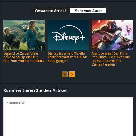
Verwandte Artikel
Mehr vom Autor
Legend of Zelda: Viele
Disney ist eine offizielle
Mandoverse: Der Film
neue Schauspieler für
Partnerschaft mit TikTok
von Dave Filonis könnte
den Film wurden enthüllt
eingegangen
als Event-Serie auf
Disney+ enden
Kommentieren Sie den Artikel