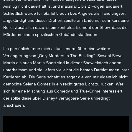
e
Ausflug nicht dauerhaft ist und maximal 1 bis 2 Folgen andauert.
Schließlich wurde für Staffel 5 auch Los Angeles als Handlungsort
z
angekündigt und dieser Drehort spielte am Ende nur sehr kurz eine
Rolle. Zusätzlich dazu ist ein zentrales Element der Show, dass die
e
Mörder in einem spezifischen Gebäude stattfinden.
i
Ich persönlich freue mich aktuell enorm über eine weitere
Verlängerung von „Only Murders In The Building“. Sowohl Steve
c
Martin als auch Martin Short sind in dieser Show einfach enorm
unterhaltsam und sie liefern vielleicht die besten Darbietungen ihrer
h
Karrieren ab. Die Serie schafft es sogar die von mir eigentlich nicht
n
gemochte Selena Gomez in ein recht gutes Licht zu rücken. Wer
sich für eine Mischung aus Comedy und True-Crime interessiert,
e
der sollte diese über Disney+ verfügbare Serie unbedingt
anschauen.
t
e