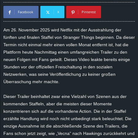
d
Facebook
X
Pinterest
e
Am 26. November 2025 wird Netflix mit der Ausstrahlung der
–
fünften und finalen Staffel von Stranger Things beginnen. Da dieser
Termin nicht einmal mehr einen vollen Monat entfernt ist, hat die
E
Plattform heute Nachmittag einen umfangreichen Trailer zu den
neuen Folgen mit Fans geteilt. Dieses Video
leakte
bereits einige
i
Stunden vor der offiziellen Freischaltung in den sozialen
Netzwerken, was seine Veröffentlichung zu keiner großen
n
Überraschung mehr machte.
a
Dieser Trailer beinhaltet zwar eine Vielzahl von Szenen aus der
u
kommenden Staffeln, aber die meisten dieser Momente
konzentrieren sich auf die vorhandene Action. Die in der Staffel
s
erzählte Handlung wird noch nicht unbedingt stark beleuchtet. Die
einzige Ausnahme ist die abschließende Szene des Trailers, die
g
Fans schon jetzt zeigt, wie „
Vecna
“ nach Hawkings zurückkehrt und