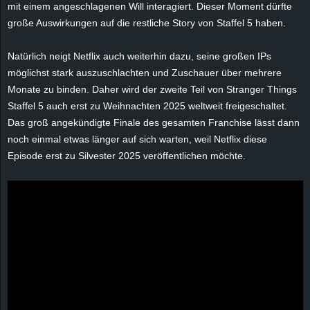
mit einem angeschlagenen Will interagiert. Dieser Moment dürfte
e
große Auswirkungen auf die restliche Story von Staffel 5 haben.
z
Natürlich neigt Netflix auch weiterhin dazu, seine großen IPs
möglichst stark auszuschlachten und Zuschauer über mehrere
e
Monate zu binden. Daher wird der zweite Teil von Stranger Things
i
Staffel 5 auch erst zu Weihnachten 2025 weltweit freigeschaltet.
Das groß angekündigte Finale des gesamten Franchise lässt dann
c
noch einmal etwas länger auf sich warten, weil Netflix diese
Episode erst zu Silvester 2025 veröffentlichen möchte.
h
n
e
t
e