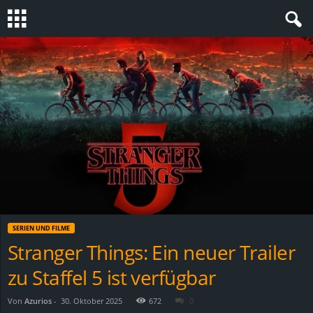
S
t
e
v
i
n
SERIEN UND FILME
h
Stranger Things: Ein neuer Trailer
zu Staffel 5 ist verfügbar
o
.
Von
Azurios
-
30. Oktober 2025
672
0