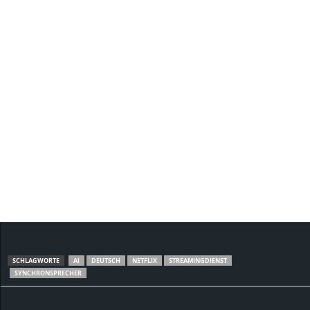
SCHLAGWORTE
AI
DEUTSCH
NETFLIX
STREAMINGDIENST
SYNCHRONSPRECHER