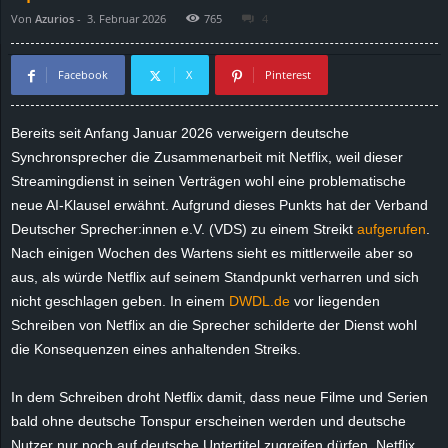
Von
Azurios
-
3. Februar 2026
765
4
d
e
Facebook
X
Pinterest
–
Bereits seit Anfang Januar 2026 verweigern deutsche
Synchronsprecher die Zusammenarbeit mit Netflix, weil dieser
E
Streamingdienst in seinen Verträgen wohl eine problematische
i
neue AI-Klausel erwähnt. Aufgrund dieses Punkts hat der Verband
Deutscher Sprecher:innen e.V. (VDS) zu einem Streikt
aufgerufen
.
n
Nach einigen Wochen des Wartens sieht es mittlerweile aber so
aus, als würde Netflix auf seinem Standpunkt verharren und sich
a
nicht geschlagen geben. In einem
DWDL.de
vor liegenden
Schreiben von Netflix an die Sprecher schilderte der Dienst wohl
u
die Konsequenzen eines anhaltenden Streiks.
s
In dem Schreiben droht Netflix damit, dass neue Filme und Serien
bald ohne deutsche Tonspur erscheinen werden und deutsche
g
Nutzer nur noch auf deutsche Untertitel zugreifen dürfen. Netflix