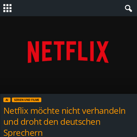
S
t
e
v
i
n
AI
SERIEN UND FILME
h
Netflix möchte nicht verhandeln
und droht den deutschen
o
Sprechern
.