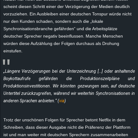
e
scheint diesen Schritt einer der Verzögerung der Medien deutlich
vorzuziehen. Ein Ausbleiben einer deutschen Tonspur würde nicht
z
nur den Kunden schaden, sondern auch die „lokale
Synchronisationsbranche gefährden“ und die Arbeitsplätze
e
deutscher Sprecher negativ beeinflussen. Manche Menschen
würden diese Aufzählung der Folgen durchaus als Drohung
i
einstufen.
c
„Längere Verzögerungen bei der Unterzeichnung […] oder anhaltende
h
Boykottaufrufe gefährden die Produktionszeitpläne und
Produktionsinvestitionen. Wir könnten gezwungen sein, auf deutsche
n
Untertitel zurückzugreifen, während wir weiterhin Synchronisationen in
e
anderen Sprachen anbieten.“ (
via
)
t
Trotz der unschönen Folgen für Sprecher betont Netflix in dem
Schreiben, dass dieser Ausgabe nicht die Präferenz der Plattform
e
ist und man weiter mit deutschen Sprechern zusammenarbeiten