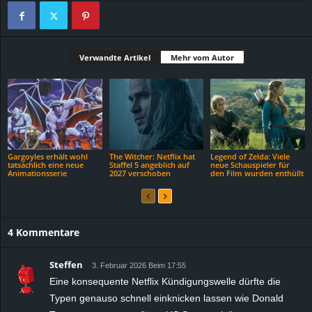
Verwandte Artikel
Mehr vom Autor
Gargoyles erhält wohl
The Witcher: Netflix hat
Legend of Zelda: Viele
tatsächlich eine neue
Staffel 5 angeblich auf
neue Schauspieler für
Animationsserie
2027 verschoben
den Film wurden enthüllt
4 Kommentare
Steffen
3. Februar 2026 Beim 17:55
Eine konsequente Netflix Kündigungswelle dürfte die
Typen genauso schnell einknicken lassen wie Donald