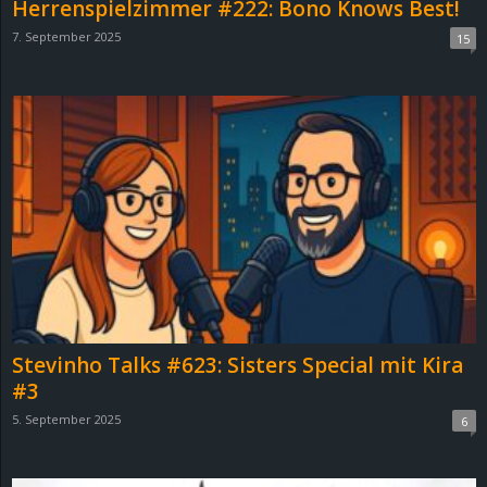
Herrenspielzimmer #222: Bono Knows Best!
e
7. September 2025
15
z
e
i
c
h
n
e
Stevinho Talks #623: Sisters Special mit Kira
#3
t
5. September 2025
6
e