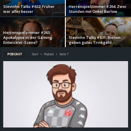
Stevinho Talks #632: Früher
Herrenspielzimmer #264: Zwei
d
war alles besser
Stunden mit Onkel Barlow
e
Herrenspielzimmer #263:
–
Apokalypse in der Gaming-
Stevinho Talks #631: Bienen
Entwickler-Szene?
geben gutes Trinkgeld
E
PODCAST
Start
Podcast
Seite 7
i
n
a
u
s
g