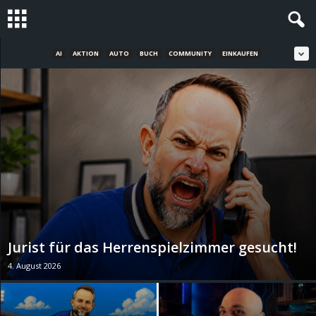
AI
AKTION
AUTO
BUCH
COMMUNITY
EINKAUFEN
S
t
e
v
i
n
h
Jurist für das Herrenspielzimmer gesucht!
4. August 2026
o
.