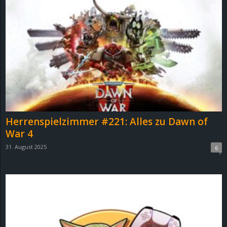
r
B
l
o
g
!
Herrenspielzimmer #221: Alles zu Dawn of
War 4
31. August 2025
6