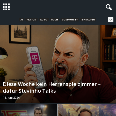
AI
AKTION
AUTO
BUCH
COMMUNITY
EINKAUFEN
S
t
e
v
i
n
Diese Woche kein Herrenspielzimmer –
h
dafür Stevinho Talks
14. Juni 2026
o
.