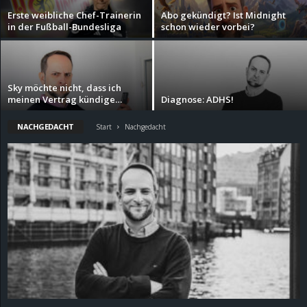
Erste weibliche Chef-Trainerin
Abo gekündigt? Ist Midnight
d
in der Fußball-Bundesliga
schon wieder vorbei?
e
–
Sky möchte nicht, dass ich
meinen Vertrag kündige…
Diagnose: ADHS!
E
NACHGEDACHT
Start
Nachgedacht
i
n
a
u
s
g