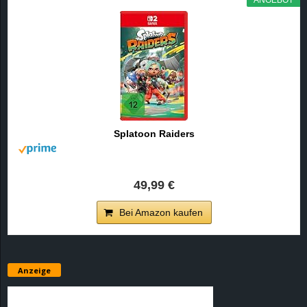
e
z
e
i
Splatoon Raiders
c
h
49,99 €
n
Bei Amazon kaufen
e
t
Anzeige
e