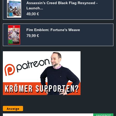
Assassin’s Creed Black Flag Resynced -
d
Launch...
49,00 €
e
Fire Emblem: Fortune's Weave
–
79,99 €
E
i
n
a
u
s
Anzeige
g
ANGEBOT