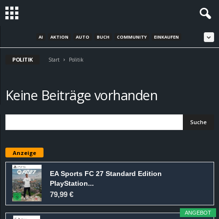
AI
AKTION
AUTO
BUCH
COMMUNITY
EINKAUFEN
S
POLITIK
t
Start
Politik
e
Keine Beiträge vorhanden
v
i
n
Anzeige
h
EA Sports FC 27 Standard Edition
PlayStation...
o
79,99 €
.
ANGEBOT