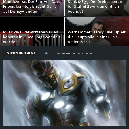
Mandoverse: Der Film von Dave
Dunk & Egg: Die Dreharbeiten
Filonis könnte als Event-Serie
für Staffel 2 wurden endlich
d
auf Disney+ enden
beendet
e
MCU: Zwei verworfene Serien
Warhammer: Henry Cavill spielt
–
könnten in Filme umgewandelt
die Hauptrolle in einer Live-
werden
Action-Serie
E
SERIEN UND FILME
Start
Serien und Filme
Seite 4
i
n
a
u
s
g