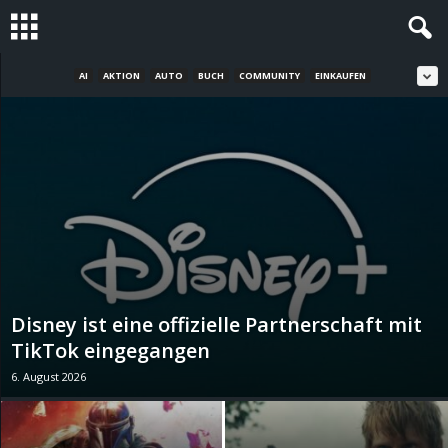
AI
AKTION
AUTO
BUCH
COMMUNITY
EINKAUFEN
S
t
e
v
i
n
Disney ist eine offizielle Partnerschaft mit
h
TikTok eingegangen
6. August 2026
o
.