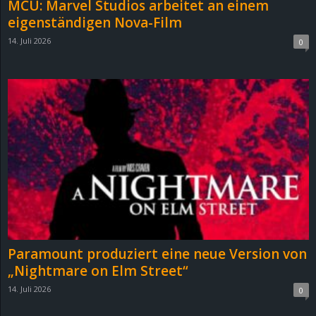
MCU: Marvel Studios arbeitet an einem
e
eigenständigen Nova-Film
14. Juli 2026
0
z
e
i
c
h
n
e
Paramount produziert eine neue Version von
t
„Nightmare on Elm Street“
14. Juli 2026
0
e