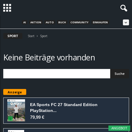
AI
AKTION
AUTO
BUCH
COMMUNITY
EINKAUFEN
S
SPORT
t
Start
Sport
e
Keine Beiträge vorhanden
v
i
n
Anzeige
h
EA Sports FC 27 Standard Edition
PlayStation...
o
79,99 €
.
ANGEBOT