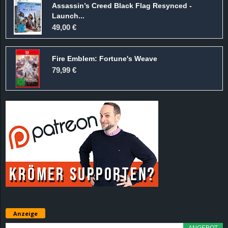
Assassin’s Creed Black Flag Resynced -
d
Launch...
49,00 €
e
Fire Emblem: Fortune's Weave
–
79,99 €
E
i
n
a
u
s
Anzeige
g
ANGEBOT