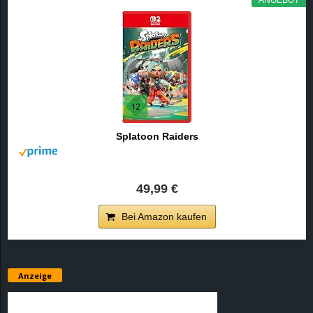
e
z
e
i
Splatoon Raiders
c
h
49,99 €
n
Bei Amazon kaufen
e
t
Anzeige
e