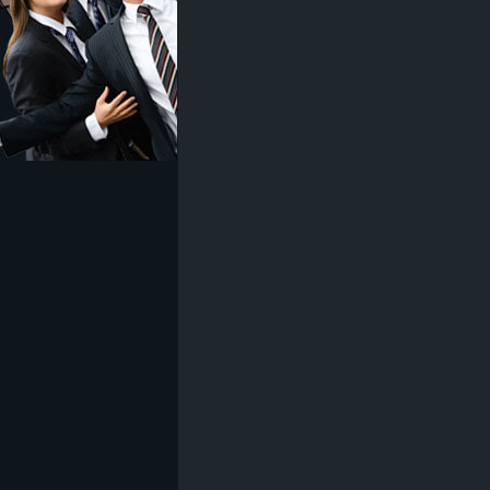
z
e
i
c
h
n
e
t
e
r