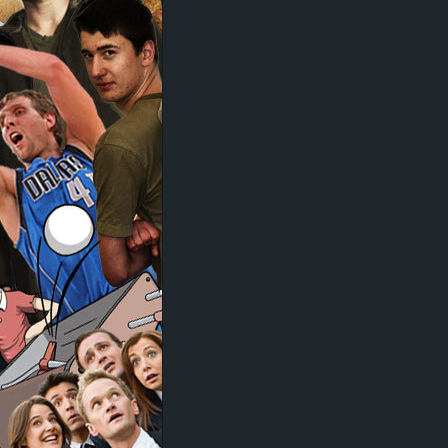
d
e
–
E
i
n
a
u
s
g
e