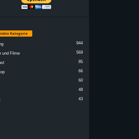
iebte Kategorie
944
ng
569
n und Filme
85
st
66
top
60
48
43
k