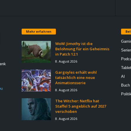
Mehr erfahren
Bel
Gami
WoW: Jimothy ist die
Belohnung für ein Geheimnis
Serie
in Patch 12.1
Podca
8. August 2026
Denk
Table
Gargoyles erhält wohl
AI
tatsächlich eine neue
Animationsserie
Buch
eu
8. August 2026
Politi
The Witcher: Netflix hat
Staffel 5 angeblich auf 2027
verschoben
8. August 2026