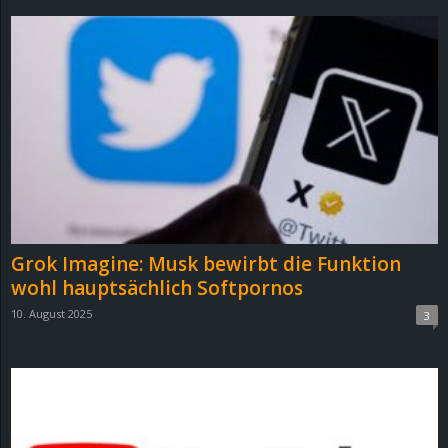
r
B
l
o
g
!
Grok Imagine: Musk bewirbt die Funktion
wohl hauptsächlich Softpornos
10. August 2025
3