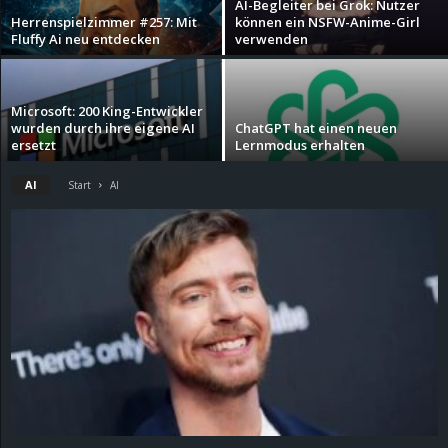
AI-Begleiter bei Grok: Nutzer
Herrenspielzimmer #257: Mit
können ein NSFW-Anime-Girl
d
Fluffy Ai neu entdecken
verwenden
e
Microsoft: 200 King-Entwickler
–
wurden durch ihre eigene AI
ChatGPT hat einen neuen
ersetzt
Lernmodus erhalten
E
AI
Start
AI
i
n
a
u
s
g