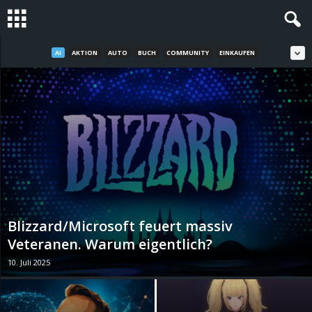
AI
AKTION
AUTO
BUCH
COMMUNITY
EINKAUFEN
S
t
e
v
i
n
Blizzard/Microsoft feuert massiv
h
Veteranen. Warum eigentlich?
10. Juli 2025
o
.