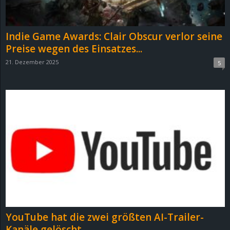
Indie Game Awards: Clair Obscur verlor seine
Preise wegen des Einsatzes...
21. Dezember 2025
5
YouTube hat die zwei größten AI-Trailer-
Kanäle gelöscht