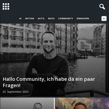
AI
AKTION
AUTO
BUCH
COMMUNITY
EINKAUFEN
S
t
e
v
i
n
Hallo Community, ich habe da ein paar
h
Fragen!
23. September 2025
o
.