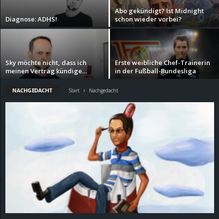
Abo gekündigt? Ist Midnight
d
Diagnose: ADHS!
schon wieder vorbei?
e
–
Sky möchte nicht, dass ich
Erste weibliche Chef-Trainerin
meinen Vertrag kündige…
in der Fußball-Bundesliga
E
NACHGEDACHT
Start
Nachgedacht
i
n
a
u
s
g