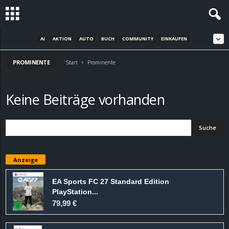
AI
AKTION
AUTO
BUCH
COMMUNITY
EINKAUFEN
S
PROMINENTE
t
Start
Prominente
e
Keine Beiträge vorhanden
v
i
n
Anzeige
h
EA Sports FC 27 Standard Edition
PlayStation...
o
79,99 €
.