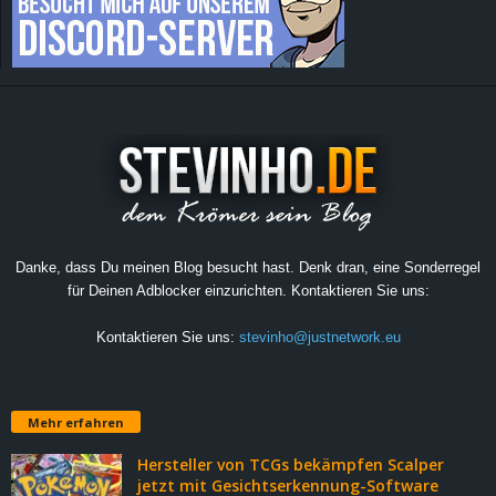
r
B
l
o
g
!
Danke, dass Du meinen Blog besucht hast. Denk dran, eine Sonderregel
für Deinen Adblocker einzurichten. Kontaktieren Sie uns:
Kontaktieren Sie uns:
stevinho@justnetwork.eu
Mehr erfahren
Hersteller von TCGs bekämpfen Scalper
jetzt mit Gesichtserkennung-Software