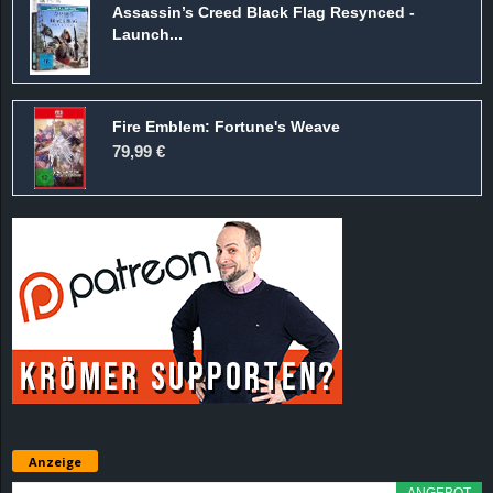
Assassin’s Creed Black Flag Resynced -
d
Launch...
e
Fire Emblem: Fortune's Weave
–
79,99 €
E
i
n
a
u
s
Anzeige
g
ANGEBOT