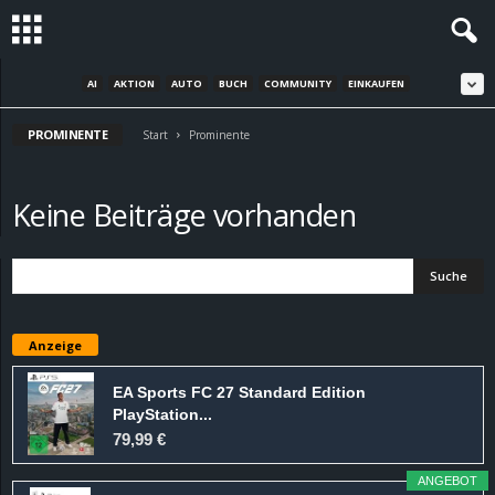
AI
AKTION
AUTO
BUCH
COMMUNITY
EINKAUFEN
S
PROMINENTE
t
Start
Prominente
e
Keine Beiträge vorhanden
v
i
n
Anzeige
h
EA Sports FC 27 Standard Edition
PlayStation...
o
79,99 €
.
ANGEBOT