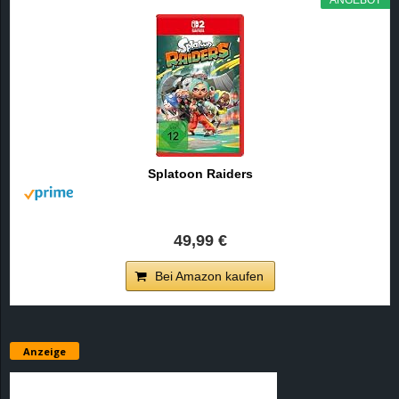
e
z
e
i
Splatoon Raiders
c
h
49,99 €
n
Bei Amazon kaufen
e
t
Anzeige
e