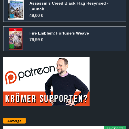
Assassin’s Creed Black Flag Resynced -
d
Launch...
49,00 €
e
Fire Emblem: Fortune's Weave
–
79,99 €
E
i
n
a
u
s
Anzeige
g
ANGEBOT