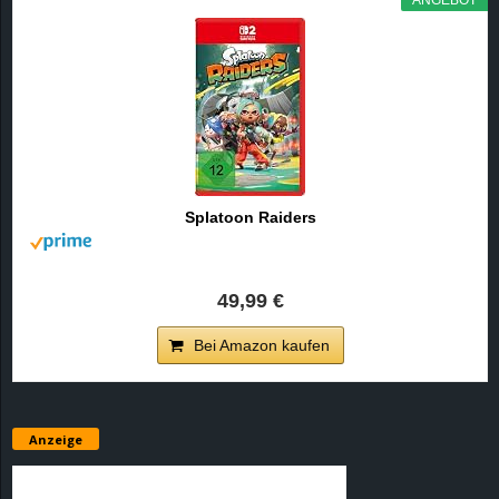
e
z
e
i
Splatoon Raiders
c
h
49,99 €
n
Bei Amazon kaufen
e
t
Anzeige
e