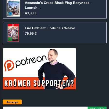
Assassin’s Creed Black Flag Resynced -
d
Launch...
49,00 €
e
Fire Emblem: Fortune's Weave
–
79,99 €
E
i
n
a
u
s
Anzeige
g
ANGEBOT