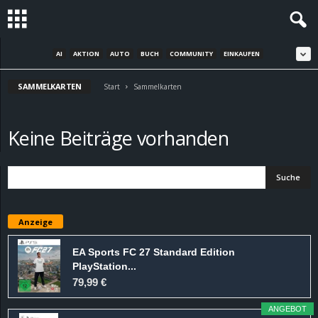
AI
AKTION
AUTO
BUCH
COMMUNITY
EINKAUFEN
S
SAMMELKARTEN
t
Start
Sammelkarten
e
Keine Beiträge vorhanden
v
i
n
Anzeige
h
EA Sports FC 27 Standard Edition
PlayStation...
o
79,99 €
.
ANGEBOT