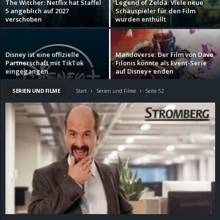
The Witcher: Netflix hat Staffel
Legend of Zelda: Viele neue
5 angeblich auf 2027
Schauspieler für den Film
d
verschoben
wurden enthüllt
e
Disney ist eine offizielle
Mandoverse: Der Film von Dave
–
Partnerschaft mit TikTok
Filonis könnte als Event-Serie
eingegangen
auf Disney+ enden
E
SERIEN UND FILME
Start
Serien und Filme
Seite 52
i
n
a
u
s
g