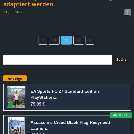
adaptiert werden
20. Juli 2025
0
51
52
53
Anzeige
EA Sports FC 27 Standard Edition
PlayStation...
79,99 €
ANGEBOT
Assassin’s Creed Black Flag Resynced -
Launch...