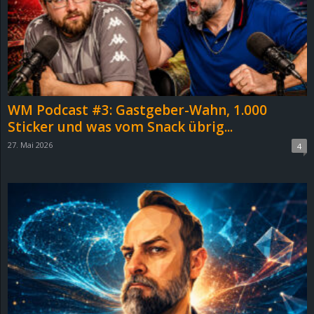
e
z
e
i
WM Podcast #3: Gastgeber-Wahn, 1.000
Sticker und was vom Snack übrig...
c
27. Mai 2026
4
h
n
e
t
e