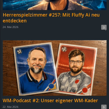
r
B
Herrenspielzimmer #257: Mit Fluffy Ai neu
entdecken
l
24. Mai 2026
3
o
g
!
WM-Podcast #2: Unser eigener WM-Kader
22. Mai 2026
9