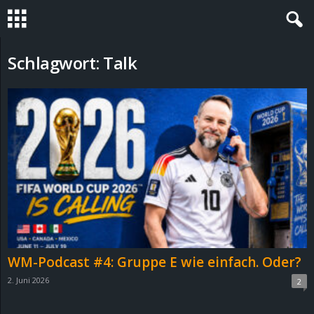
S
Schlagwort: Talk
t
e
v
i
n
h
WM-Podcast #4: Gruppe E wie einfach. Oder?
o
2. Juni 2026
2
.