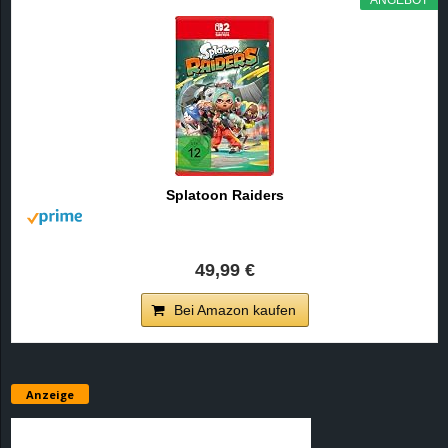
e
z
e
i
Splatoon Raiders
c
h
49,99 €
n
Bei Amazon kaufen
e
t
Anzeige
e