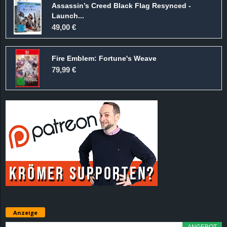
Assassin’s Creed Black Flag Resynced -
d
Launch...
49,00 €
e
Fire Emblem: Fortune's Weave
–
79,99 €
E
i
n
a
u
s
Anzeige
g
ANGEBOT