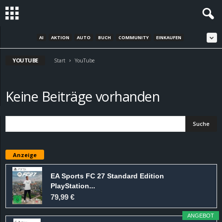
AI
AKTION
AUTO
BUCH
COMMUNITY
EINKAUFEN
S
YOUTUBE
t
Start
YouTube
e
Keine Beiträge vorhanden
v
i
n
Anzeige
h
EA Sports FC 27 Standard Edition
PlayStation...
o
79,99 €
.
ANGEBOT