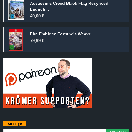
Assassin’s Creed Black Flag Resynced -
d
Launch...
49,00 €
e
Fire Emblem: Fortune's Weave
–
79,99 €
E
i
n
a
u
s
Anzeige
g
ANGEBOT