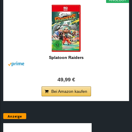
e
z
e
i
Splatoon Raiders
c
h
49,99 €
n
Bei Amazon kaufen
e
t
Anzeige
e