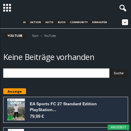
AI
AKTION
AUTO
BUCH
COMMUNITY
EINKAUFEN
S
YOUTUBE
t
Start
YouTube
e
Keine Beiträge vorhanden
v
i
n
Anzeige
h
EA Sports FC 27 Standard Edition
PlayStation...
o
79,99 €
.
ANGEBOT