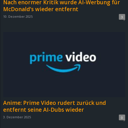
Nach enormer Kritik wurde AI-Werbung für
e
McDonald’s wieder entfernt
10. Dezember 2025
3
z
e
i
c
h
n
e
Anime: Prime Video rudert zurück und
t
entfernt seine AI-Dubs wieder
3. Dezember 2025
0
e