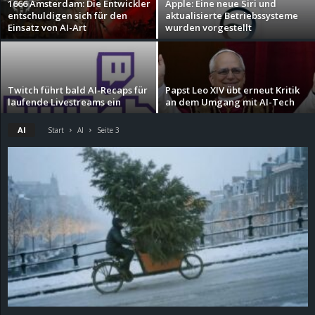
1666 Amsterdam: Die Entwickler
Apple: Eine neue Siri und
entschuldigen sich für den
aktualisierte Betriebssysteme
d
Einsatz von AI-Art
wurden vorgestellt
e
–
Twitch führt bald AI-Recaps für
Papst Leo XIV übt erneut Kritik
laufende Livestreams ein
an dem Umgang mit AI-Tech
E
AI
Start
AI
Seite 3
i
n
a
u
s
g