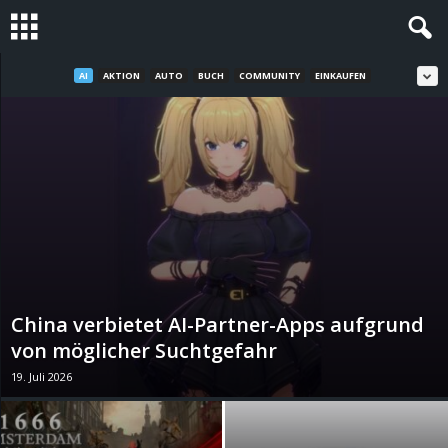
AI
AKTION
AUTO
BUCH
COMMUNITY
EINKAUFEN
S
t
e
v
i
n
China verbietet AI-Partner-Apps aufgrund
h
von möglicher Suchtgefahr
19. Juli 2026
o
.