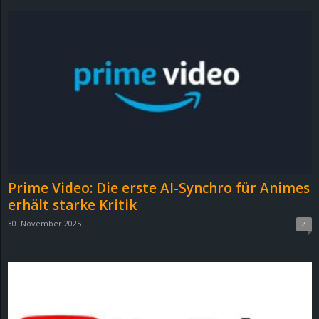
r
B
l
o
g
!
Prime Video: Die erste AI-Synchro für Animes
erhält starke Kritik
30. November 2025
4